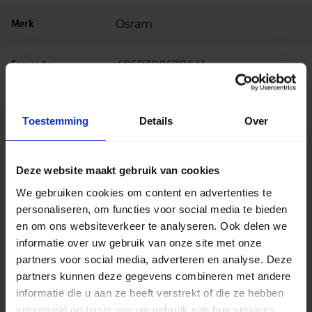
Merk
Osram
Ean code
4050300528441
Toestemming
Details
Over
Alternatieve producten
Deze website maakt gebruik van cookies
We gebruiken cookies om content en advertenties te
Philips Master TL5 Circular 22W 840
personaliseren, om functies voor social media te bieden
€
24,10
en om ons websiteverkeer te analyseren. Ook delen we
excl. btw
informatie over uw gebruik van onze site met onze
€
29,16
incl.btw
partners voor social media, adverteren en analyse. Deze
In
-
+
partners kunnen deze gegevens combineren met andere
winkelmand
informatie die u aan ze heeft verstrekt of die ze hebben
verzameld op basis van uw gebruik van hun services.