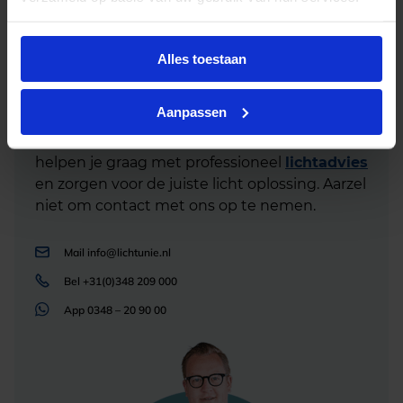
Alles toestaan
Advies of hulp nodig?
Aanpassen
Heb je advies nodig of ben je op zoek naar
een alternatieve oplossing? Onze lichtexperts
helpen je graag met professioneel
lichtadvies
en zorgen voor de juiste licht oplossing. Aarzel
niet om contact met ons op te nemen.
Mail
info@lichtunie.nl
Bel
+31(0)348 209 000
App
0348 – 20 90 00