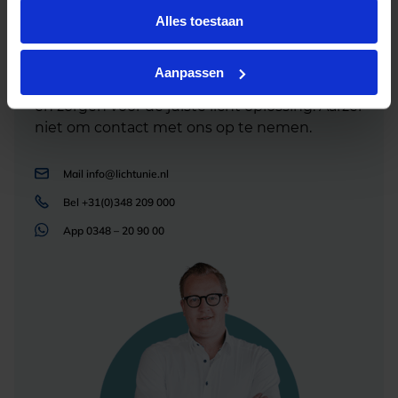
Advies of hulp nodig?
Alles toestaan
Heb je advies nodig of ben je op zoek naar
een alternatieve oplossing? Onze lichtexperts
Aanpassen
helpen je graag met professioneel
lichtadvies
en zorgen voor de juiste licht oplossing. Aarzel
niet om contact met ons op te nemen.
Mail
info@lichtunie.nl
Bel
+31(0)348 209 000
App
0348 – 20 90 00