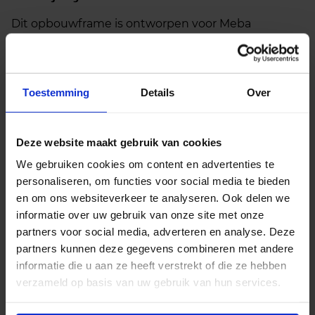
Dit opbouwframe is ontworpen voor Meba
standard en Meba Pro UGR19 LED panelen met een
afmeting van 120 bij 30 centimeter. Het frame biedt
een praktische oplossing voor situaties waarin
inbouwmontage niet mogelijk is, zoals bij betonnen
Toestemming
Details
Over
plafonds of andere vaste constructies. Door het
gebruik van dit frame kunnen panelen eenvoudig
en netjes aan het plafond worden bevestigd.
Deze website maakt gebruik van cookies
We gebruiken cookies om content en advertenties te
Het frame is uitgevoerd in wit en sluit aan bij de
personaliseren, om functies voor social media te bieden
standaardafmetingen van systeemplafonds. De
en om ons websiteverkeer te analyseren. Ook delen we
constructie is stevig en biedt voldoende ruimte
informatie over uw gebruik van onze site met onze
voor het plaatsen van de driver en bekabeling,
partners voor social media, adverteren en analyse. Deze
waardoor de installatie overzichtelijk en veilig blijft.
partners kunnen deze gegevens combineren met andere
informatie die u aan ze heeft verstrekt of die ze hebben
verzameld op basis van uw gebruik van hun services.