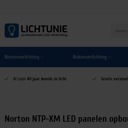
S
k
i
p
t
o
Binnenverlichting
Buitenverlichting
c
o
n
t
Al ruim
40 jaar kennis in licht
Gratis verzend
e
n
t
Norton NTP-XM LED panelen opb