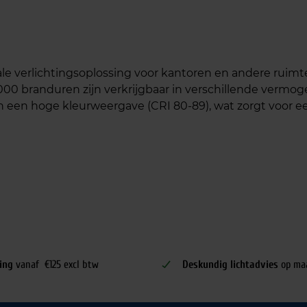
erlichtingsoplossing voor kantoren en andere ruimtes wa
000 branduren zijn verkrijgbaar in verschillende ve
 een hoge kleurweergave (CRI 80-89), wat zorgt voor een
ing
vanaf €125 excl btw
Deskundig lichtadvies
op ma