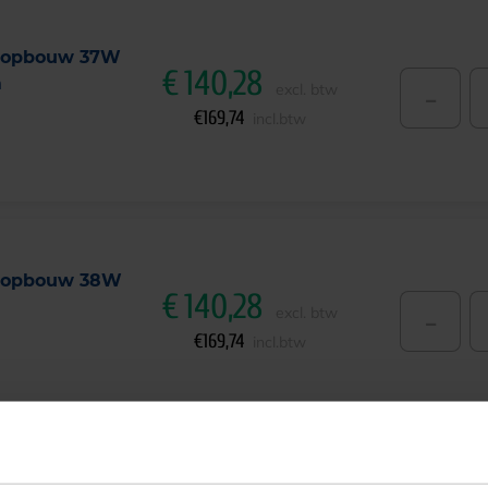
l opbouw 37W
€
140,28
m
-
excl. btw
€
169,74
incl.btw
l opbouw 38W
€
140,28
-
excl. btw
€
169,74
incl.btw