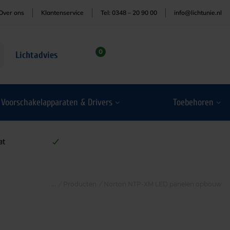
Over ons
Klantenservice
Tel: 0348 – 20 90 00
info@lichtunie.nl
0
Lichtadvies
Voorschakelapparaten & Drivers
Toebehoren
at
/
Producten
/
Norton NTP-XM LED panelen opbouw