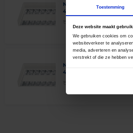
Norton NTP-XM LED panee
Toestemming
4500lm 3000K 1204x304m
Levertijd 4-6 werkdagen
Deze website maakt gebruik
We gebruiken cookies om cont
websiteverkeer te analyseren
media, adverteren en analys
verstrekt of die ze hebben v
Norton NTP-XM LED panee
4700lm 4000K 1204x304m
Levertijd 4-6 werkdagen