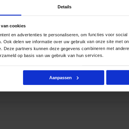
l opbouw 37W
Details
€
139,66
m
-
excl. btw
€
168,99
incl.btw
 van cookies
ent en advertenties te personaliseren, om functies voor social
. Ook delen we informatie over uw gebruik van onze site met on
e. Deze partners kunnen deze gegevens combineren met andere i
erzameld op basis van uw gebruik van hun services.
l opbouw 37W
€
139,66
m
-
excl. btw
Aanpassen
€
168,99
incl.btw