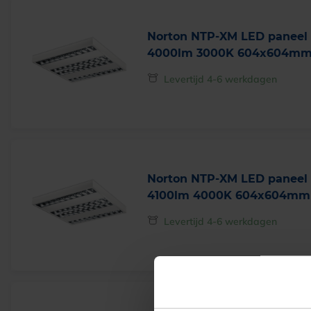
Norton NTP-XM LED panee
4000lm 3000K 604x604m
Levertijd 4-6 werkdagen
Norton NTP-XM LED panee
4100lm 4000K 604x604mm
Levertijd 4-6 werkdagen