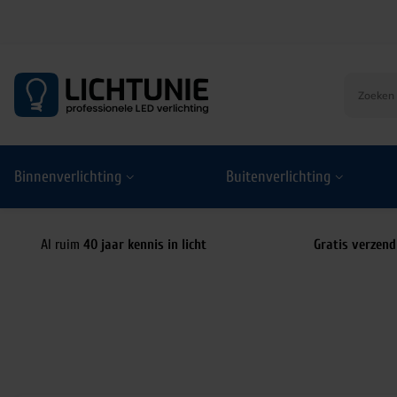
S
k
i
p
t
o
Binnenverlichting
Buitenverlichting
c
o
n
t
Al ruim
40 jaar kennis in licht
Gratis verzend
e
n
t