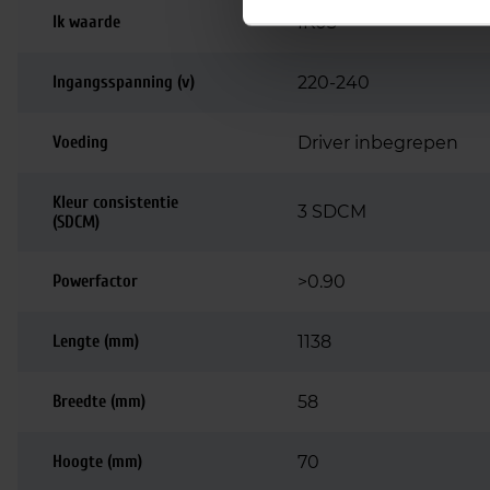
Ik waarde
IK03
Ingangsspanning (v)
220-240
Voeding
Driver inbegrepen
Kleur consistentie
3 SDCM
(SDCM)
Powerfactor
>0.90
Lengte (mm)
1138
Breedte (mm)
58
Hoogte (mm)
70