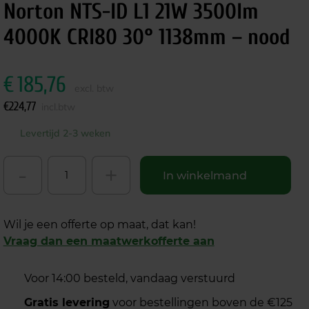
Norton NTS-ID L1 21W 3500lm
4000K CRI80 30° 1138mm – nood
€
185,76
excl. btw
€
224,77
incl.btw
Levertijd 2-3 weken
-
+
In winkelmand
Wil je een offerte op maat, dat kan!
Vraag dan een maatwerkofferte aan
Voor 14:00 besteld, vandaag verstuurd
Gratis levering
voor bestellingen boven de €125