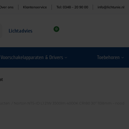
Over ons
Klantenservice
Tel: 0348 – 20 90 00
info@lichtunie.nl
0
Lichtadvies
Voorschakelapparaten & Drivers
Toebehoren
at
ucten
/
Norton NTS-ID L1 21W 3500lm 4000K CRI80 30° 1138mm – nood