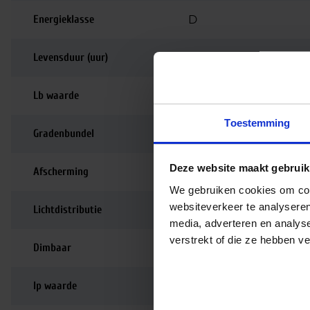
Energieklasse
D
Levensduur (uur)
100.000
Lb waarde
L80B10
Toestemming
Gradenbundel
30 graden
Deze website maakt gebruik
Afscherming
Lensoptiek
We gebruiken cookies om cont
websiteverkeer te analyseren
Lichtdistributie
Symmetrisch
media, adverteren en analys
verstrekt of die ze hebben v
Dimbaar
Niet dimbaar
Ip waarde
IP20