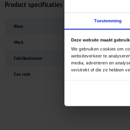
Product specificaties
Toestemming
Kleur
Zwart
Deze website maakt gebruik
Merk
Nordic Aluminium
We gebruiken cookies om cont
websiteverkeer te analyseren
Fabrikantnaam
XTSA 68-2 Multi-adap
media, adverteren en analys
verstrekt of die ze hebben v
Ean code
6410014520687