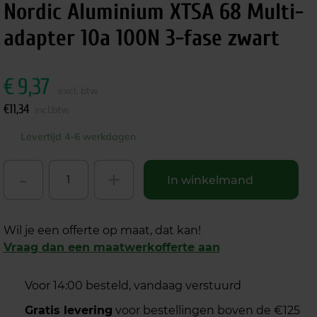
Nordic Aluminium XTSA 68 Multi-
adapter 10a 100N 3-fase zwart
€
9,37
excl. btw
€
11,34
incl.btw
Levertijd 4-6 werkdagen
-
+
In winkelmand
Wil je een offerte op maat, dat kan!
Vraag dan een maatwerkofferte aan
Voor 14:00 besteld, vandaag verstuurd
Gratis levering
voor bestellingen boven de €125