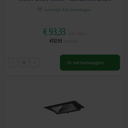
Levertijd 4-6 werkdagen
€
93,33
excl. btw
€
112,93
incl.btw
-
+
In winkelwagen