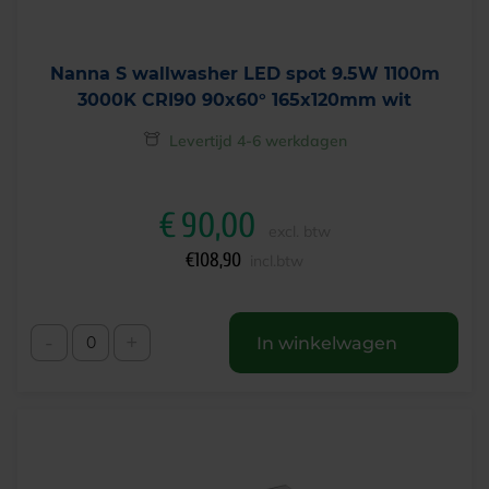
Nanna S wallwasher LED spot 9.5W 1100m
3000K CRI90 90x60° 165x120mm wit
Levertijd 4-6 werkdagen
€
90,00
excl. btw
€
108,90
incl.btw
-
+
In winkelwagen