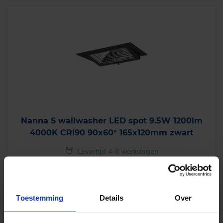
Nanna S wallwasher LED spot 9.5W 1200lm
4000K CRI90 90x60° 165x120mm zwart
Levertijd 4-6 werkdagen
€
90,00
excl. btw
Toestemming
Details
Over
€
108,90
incl.btw