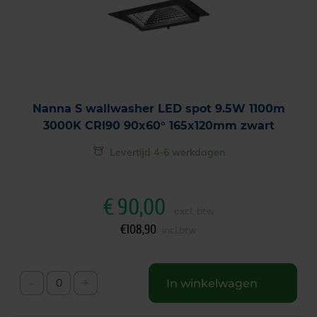
Nanna S wallwasher LED spot 9.5W 1100m
3000K CRI90 90x60° 165x120mm zwart
Levertijd 4-6 werkdagen
€
90,00
excl. btw
€
108,90
incl.btw
-
+
In winkelwagen