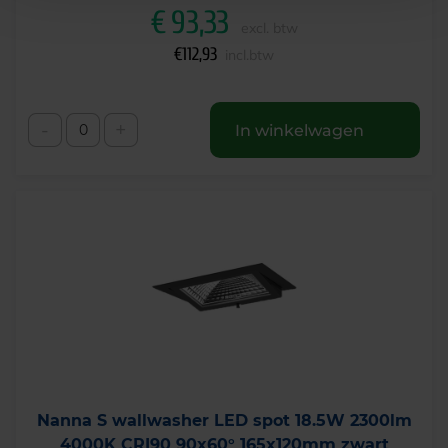
€
93,33
excl. btw
€
112,93
incl.btw
-
+
In winkelwagen
Nanna S wallwasher LED spot 18.5W 2300lm
4000K CRI90 90x60° 165x120mm zwart