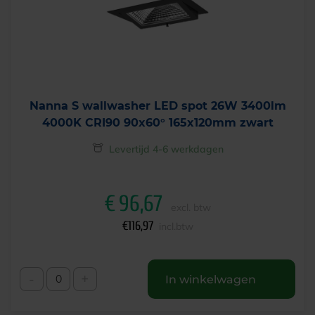
Nanna S wallwasher LED spot 26W 3400lm
4000K CRI90 90x60° 165x120mm zwart
Levertijd 4-6 werkdagen
€
96,67
excl. btw
€
116,97
incl.btw
-
+
In winkelwagen