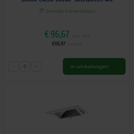
Levertijd 4-6 werkdagen
€
96,67
excl. btw
€
116,97
incl.btw
-
+
In winkelwagen