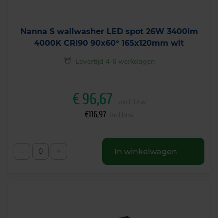
Nanna S wallwasher LED spot 26W 3400lm
4000K CRI90 90x60° 165x120mm wit
Levertijd 4-6 werkdagen
€
96,67
excl. btw
€
116,97
incl.btw
-
+
In winkelwagen