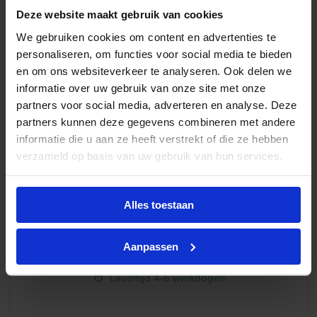
Deze website maakt gebruik van cookies
-
+
In winkelwagen
We gebruiken cookies om content en advertenties te
personaliseren, om functies voor social media te bieden
en om ons websiteverkeer te analyseren. Ook delen we
informatie over uw gebruik van onze site met onze
partners voor social media, adverteren en analyse. Deze
partners kunnen deze gegevens combineren met andere
informatie die u aan ze heeft verstrekt of die ze hebben
verzameld op basis van uw gebruik van hun services.
Alles toestaan
Nanna S wallwasher LED spot 18.5W 2100lm
Aanpassen
3000K CRI90 90x60° 165x120mm zwart
Levertijd 4-6 werkdagen