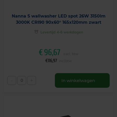
Nanna S wallwasher LED spot 26W 3150lm
3000K CRI90 90x60° 165x120mm zwart
Levertijd 4-6 werkdagen
€
96,67
excl. btw
€
116,97
incl.btw
-
+
In winkelwagen