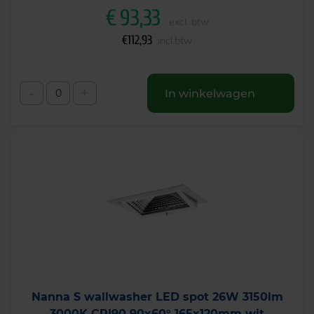
€
93,33
excl. btw
€
112,93
incl.btw
-
+
In winkelwagen
Nanna S wallwasher LED spot 26W 3150lm
3000K CRI90 90x60° 165x120mm wit