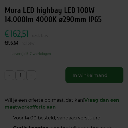
Mora LED highbay LED 100W
14.000lm 4000K ø290mm IP65
€
162,51
excl. btw
€
196,64
incl.btw
Levertijd 5-7 werkdagen
-
+
In winkelmand
Wil je een offerte op maat, dat kan!
Vraag dan een
maatwerkofferte aan
Voor 14:00 besteld, vandaag verstuurd
Gratis levering
voor bestellingen boven de