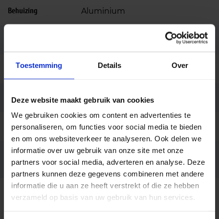
Behuizing
Aluminium
Kleur
Zwart
Toestemming
Details
Over
Montage
Pendel
Garantie
5 jaar
Deze website maakt gebruik van cookies
We gebruiken cookies om content en advertenties te
Code
LU064311
personaliseren, om functies voor social media te bieden
en om ons websiteverkeer te analyseren. Ook delen we
informatie over uw gebruik van onze site met onze
Opties op
Dali dimbaar
partners voor social media, adverteren en analyse. Deze
aanvraag
partners kunnen deze gegevens combineren met andere
informatie die u aan ze heeft verstrekt of die ze hebben
verzameld op basis van uw gebruik van hun services.
Beschrijving