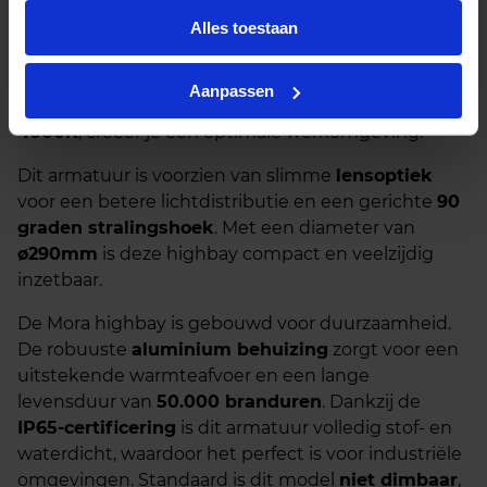
De
Mora LED highbay 100W
is jouw ideale
oplossing voor heldere en energiezuinige
Alles toestaan
verlichting in diverse bedrijfsruimtes. Met een
krachtige lichtopbrengst van
14.000 lumen
en een
Aanpassen
efficiënte
koel witte kleurtemperatuur van
4000K
, creëer je een optimale werkomgeving.
Dit armatuur is voorzien van slimme
lensoptiek
voor een betere lichtdistributie en een gerichte
90
graden stralingshoek
. Met een diameter van
ø290mm
is deze highbay compact en veelzijdig
inzetbaar.
De Mora highbay is gebouwd voor duurzaamheid.
De robuuste
aluminium behuizing
zorgt voor een
uitstekende warmteafvoer en een lange
levensduur van
50.000 branduren
. Dankzij de
IP65-certificering
is dit armatuur volledig stof- en
waterdicht, waardoor het perfect is voor industriële
omgevingen. Standaard is dit model
niet dimbaar
,