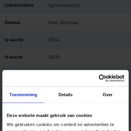
Lichtdistributie
Symmetrisch
Dimbaar
Niet dimbaar
Ip waarde
IP54
Ik waarde
IK08
Sensor
Nee
Ingangsspanning
220-240
Toestemming
Details
Over
(v)
Voeding
Driver inbegrepen
Deze website maakt gebruik van cookies
We gebruiken cookies om content en advertenties te