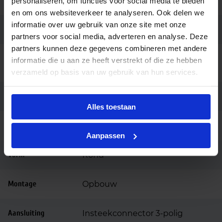
Hoogte (mm)
42
personaliseren, om functies voor social media te bieden
en om ons websiteverkeer te analyseren. Ook delen we
informatie over uw gebruik van onze site met onze
Diameter (mm)
300
partners voor social media, adverteren en analyse. Deze
partners kunnen deze gegevens combineren met andere
Bedrijfstemperatu
informatie die u aan ze heeft verstrekt of die ze hebben
-10 tot +40
ur
verzameld op basis van uw gebruik van hun services.
Behuizing
Aluminium
Alles toestaan
Kleur
Zwart
Aanpassen
Vorm
Rond
Montage
Opbouw
Aansluiting
Insteekconnector 3-polig