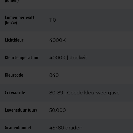
(lumen)
Lumen per watt
110
(lm/w)
Lichtkleur
4000K
Kleurtemperatuur
4000K | Koelwit
Kleurcode
840
Cri waarde
80-89 | Goede kleurweergave
Levensduur (uur)
50.000
Gradenbundel
45×80 graden