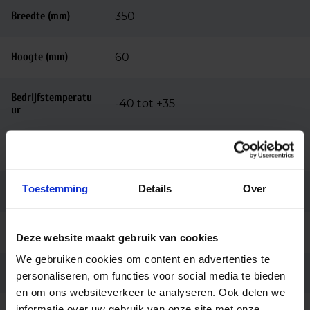
Breedte (mm)
350
Hoogte (mm)
60
Bedrijfstemperatu
-40 tot +35
ur
Behuizing
Aluminium
Toestemming
Details
Over
Kleur
Zwart
Montage
Opbouw
Deze website maakt gebruik van cookies
We gebruiken cookies om content en advertenties te
Aansluiting
30cm kabel 3-aderig
personaliseren, om functies voor social media te bieden
en om ons websiteverkeer te analyseren. Ook delen we
informatie over uw gebruik van onze site met onze