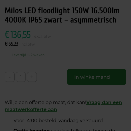
Milos LED floodlight 150W 16.500lm
4000K IP65 zwart – asymmetrisch
€
136,55
excl. btw
€
165,23
incl.btw
Levertijd 1-2 weken
-
+
In winkelmand
Wil je een offerte op maat, dat kan!
Vraag dan een
maatwerkofferte aan
Voor 14:00 besteld, vandaag verstuurd
Gratis levering
voor bestellingen boven de