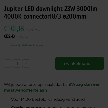
Jupiter LED downlight 23W 3000lm
4000K connector18/3 ø200mm
€
101,18
excl. btw
€
122,43
incl.btw
Levertijd 4-6 werkdagen
-
+
In winkelmand
Wil je een offerte op maat, dat kan!
Vraag dan een
maatwerkofferte aan
Voor 14:00 besteld, vandaag verstuurd
Gratis levering
voor bestellingen boven de