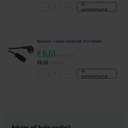
In
-
+
winkelmand
Netsnoer 2 meter connect18 3×1,5 female
€
6,61
excl. btw
€
8,00
incl.btw
In
-
+
winkelmand
Advies of hulp nodig?