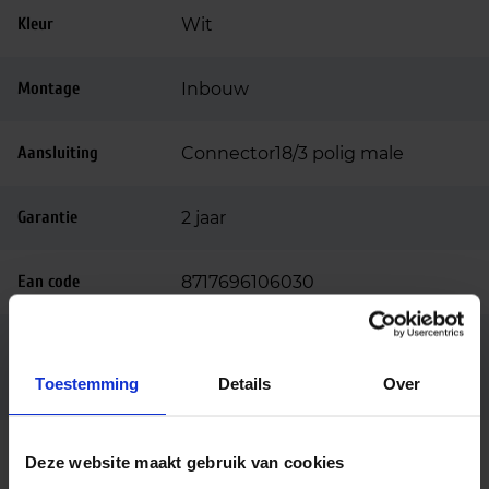
Kleur
Wit
Montage
Inbouw
Aansluiting
Connector18/3 polig male
Garantie
2 jaar
Ean code
8717696106030
Casambi dimbaar, Dali dimbaar,
Opties op
hogere lumenoutput tot
aanvraag
Toestemming
Details
Over
5000lm, noodunit, Zwarte rand
Deze website maakt gebruik van cookies
Beschrijving