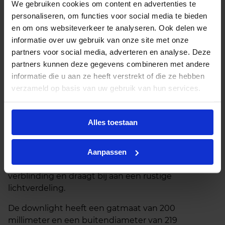
We gebruiken cookies om content en advertenties te
De Jupiter LED downlight is een krachtige
personaliseren, om functies voor social media te bieden
inbouwspot die zorgt voor heldere verlichting in
en om ons websiteverkeer te analyseren. Ook delen we
gangen, entrees, wachtruimtes en sanitaire
informatie over uw gebruik van onze site met onze
ruimten. Met een vermogen van 23 watt en een
partners voor social media, adverteren en analyse. Deze
lichtopbrengst van 3000 lumen biedt dit armatuur
partners kunnen deze gegevens combineren met andere
ruim voldoende licht voor dagelijkse toepassingen.
informatie die u aan ze heeft verstrekt of die ze hebben
verzameld op basis van uw gebruik van hun services.
De lichtkleur is 4000 kelvin, wat staat voor koelwit
licht. Dit zorgt voor een frisse en neutrale
uitstraling, ideaal voor plekken waar goede
Alles toestaan
zichtbaarheid belangrijk is. De lichtbundel wordt
gestuurd door een ganodiseerde aluminium
facetreflector, die het licht efficiënt en gelijkmatig
Aanpassen
verspreidt. De opalen afscherming voorkomt
verblinding en draagt bij aan een rustige
lichtverdeling.
De downlight heeft een gatmaat van 200
millimeter en een buitendiameter van 219