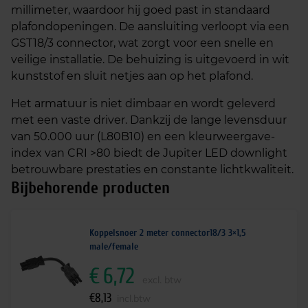
millimeter, waardoor hij goed past in standaard
plafondopeningen. De aansluiting verloopt via een
GST18/3 connector, wat zorgt voor een snelle en
veilige installatie. De behuizing is uitgevoerd in wit
kunststof en sluit netjes aan op het plafond.
Het armatuur is niet dimbaar en wordt geleverd
met een vaste driver. Dankzij de lange levensduur
van 50.000 uur (L80B10) en een kleurweergave-
index van CRI >80 biedt de Jupiter LED downlight
betrouwbare prestaties en constante lichtkwaliteit.
Bijbehorende producten
Koppelsnoer 2 meter connector18/3 3×1,5
male/female
€
6,72
excl. btw
€
8,13
incl.btw