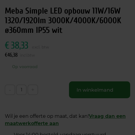
Meba Simple LED opbouw 11W/16W
1320/1920lm 3000K/4000K/6000K
ø360mm IP55 wit
€
38,33
excl. btw
€
46,38
incl.btw
Op voorraad
-
+
In winkelmand
Wil je een offerte op maat, dat kan!
Vraag dan een
maatwerkofferte aan
Voor 14:00 besteld, vandaag verstuurd