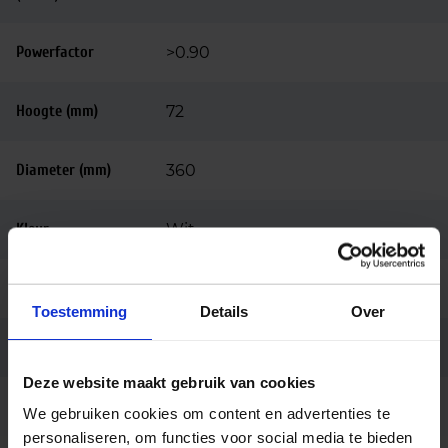
Powerfactor
>0.90
Hoogte (mm)
72
Diameter (mm)
360
Kleur
Wit
Montage
Opbouw
Toestemming
Details
Over
Garantie
3 jaar
Deze website maakt gebruik van cookies
Code
LU071080
We gebruiken cookies om content en advertenties te
personaliseren, om functies voor social media te bieden