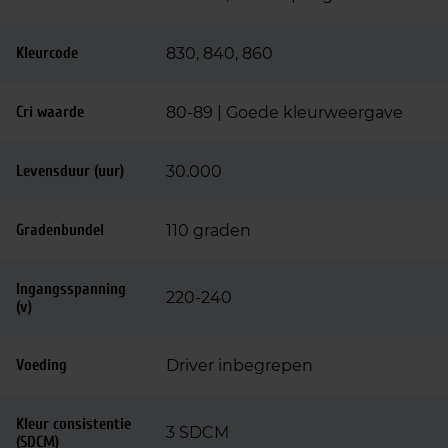
Kleurcode
830, 840, 860
Cri waarde
80-89 | Goede kleurweergave
Levensduur (uur)
30.000
Gradenbundel
110 graden
Ingangsspanning
220-240
(v)
Voeding
Driver inbegrepen
Kleur consistentie
3 SDCM
(SDCM)