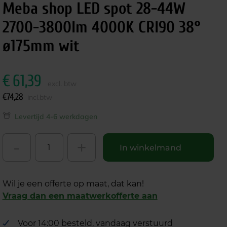
Meba shop LED spot 28-44W
2700-3800lm 4000K CRI90 38°
ø175mm wit
€
61,39
excl. btw
€
74,28
incl.btw
Levertijd 4-6 werkdagen
-
+
In winkelmand
Wil je een offerte op maat, dat kan!
Vraag dan een maatwerkofferte aan
Voor 14:00 besteld, vandaag verstuurd