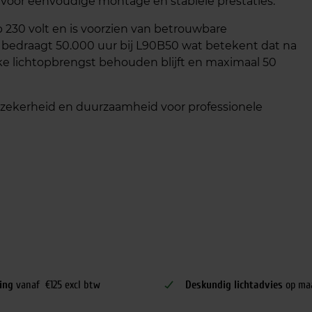
voor eenvoudige montage en stabiele prestaties.
p 230 volt en is voorzien van betrouwbare
bedraagt 50.000 uur bij L90B50 wat betekent dat na
ke lichtopbrengst behouden blijft en maximaal 50
a zekerheid en duurzaamheid voor professionele
ing
vanaf €125 excl btw
Deskundig lichtadvies
op ma