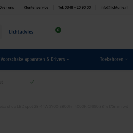
Over ons
Klantenservice
Tel: 0348 – 20 90 00
info@lichtunie.nl
0
Lichtadvies
Voorschakelapparaten & Drivers
Toebehoren
at
eba shop LED spot 28-44W 2700-3800lm 4000K CRI90 38° ø175mm wit