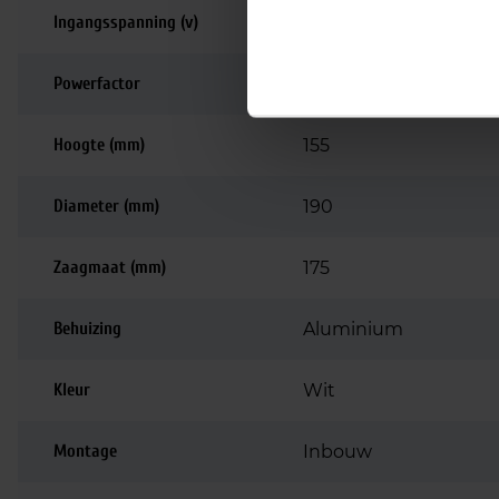
Ingangsspanning (v)
220-240
Powerfactor
>0.95
Hoogte (mm)
155
Diameter (mm)
190
Zaagmaat (mm)
175
Behuizing
Aluminium
Kleur
Wit
Montage
Inbouw