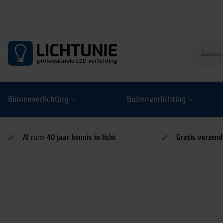
S
k
i
p
t
o
Binnenverlichting
Buitenverlichting
c
o
n
t
Al ruim
40 jaar kennis in licht
Gratis verzend
e
n
t