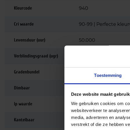
Kleurcode
940
Cri waarde
90-99 | Perfecte kle
Levensduur (uur)
50.000
Verblindingsgraad (ugr)
<22 | Voor algemene 
Gradenbundel
38 graden
Toestemming
Dimbaar
Niet dimbaar
Deze website maakt gebruik
We gebruiken cookies om cont
Ip waarde
IP20
websiteverkeer te analyseren
media, adverteren en analys
Kantelbaar
Ja
verstrekt of die ze hebben v