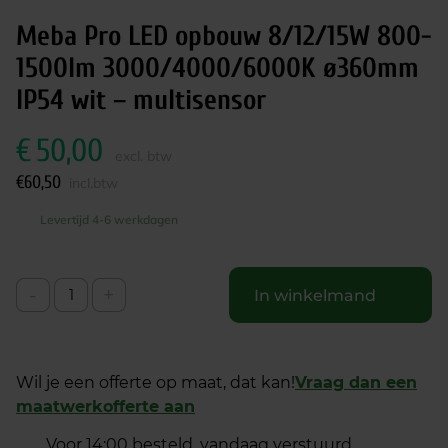
Meba Pro LED opbouw 8/12/15W 800-
1500lm 3000/4000/6000K ø360mm
IP54 wit – multisensor
€
50,00
excl. btw
€
60,50
incl.btw
Levertijd 4-6 werkdagen
-
+
In winkelmand
Wil je een offerte op maat, dat kan!
Vraag dan een
maatwerkofferte aan
Voor 14:00 besteld, vandaag verstuurd