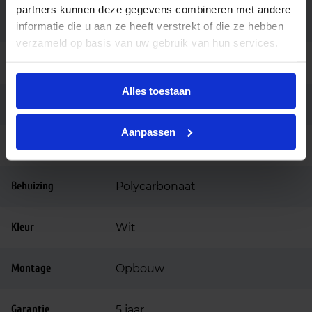
partners kunnen deze gegevens combineren met andere
Kleur consistentie
3 SDCM
(SDCM)
informatie die u aan ze heeft verstrekt of die ze hebben
verzameld op basis van uw gebruik van hun services.
Powerfactor
>0.9
Alles toestaan
Hoogte (mm)
63
Aanpassen
Diameter (mm)
335
Behuizing
Polycarbonaat
Kleur
Wit
Montage
Opbouw
Garantie
5 jaar