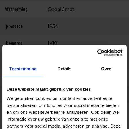
Afscherming
Opaal / mat
Ip waarde
IP54
Ik waarde
IK10
Kantelbaar
–
Toestemming
Details
Over
Type sensor
Bewegingsensor
Deze website maakt gebruik van cookies
Type detectie
Microwave sensor
We gebruiken cookies om content en advertenties te
personaliseren, om functies voor social media te bieden
Ingangsspanning
en om ons websiteverkeer te analyseren. Ook delen we
200-240
(v)
informatie over uw gebruik van onze site met onze
partners voor social media, adverteren en analyse. Deze