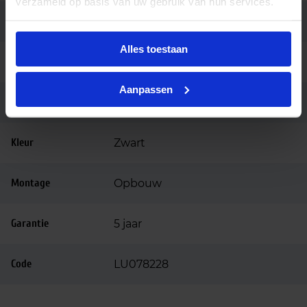
verzameld op basis van uw gebruik van hun services.
Hoogte (mm)
63
Alles toestaan
Diameter (mm)
335
Aanpassen
Behuizing
Polycarbonaat
Kleur
Zwart
Montage
Opbouw
Garantie
5 jaar
Code
LU078228