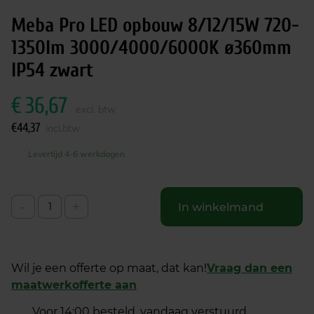
Meba Pro LED opbouw 8/12/15W 720-
1350lm 3000/4000/6000K ø360mm
IP54 zwart
€
36,67
excl. btw
€
44,37
incl.btw
Levertijd 4-6 werkdagen
-
+
In winkelmand
Wil je een offerte op maat, dat kan!
Vraag dan een
maatwerkofferte aan
Voor 14:00 besteld, vandaag verstuurd