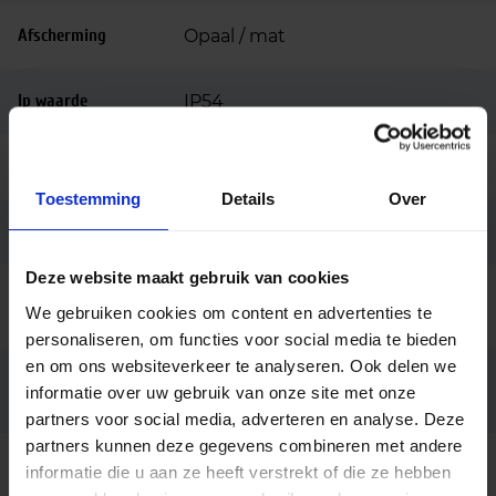
Afscherming
Opaal / mat
Ip waarde
IP54
Ik waarde
IK10
Toestemming
Details
Over
Kantelbaar
–
Deze website maakt gebruik van cookies
Ingangsspanning
200-240
We gebruiken cookies om content en advertenties te
(v)
personaliseren, om functies voor social media te bieden
en om ons websiteverkeer te analyseren. Ook delen we
Kleur consistentie
3 SDCM
informatie over uw gebruik van onze site met onze
(SDCM)
partners voor social media, adverteren en analyse. Deze
partners kunnen deze gegevens combineren met andere
Powerfactor
>0.9
informatie die u aan ze heeft verstrekt of die ze hebben