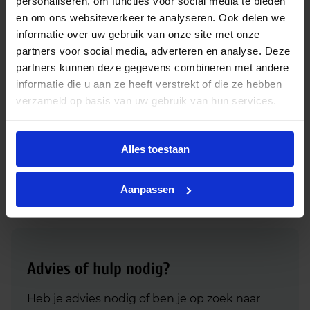
personaliseren, om functies voor social media te bieden
Bijbehorende producten
en om ons websiteverkeer te analyseren. Ook delen we
informatie over uw gebruik van onze site met onze
partners voor social media, adverteren en analyse. Deze
GU10 fitting 230V
partners kunnen deze gegevens combineren met andere
€
0,52
informatie die u aan ze heeft verstrekt of die ze hebben
excl. btw
verzameld op basis van uw gebruik van hun services.
€
0,63
incl.btw
In
-
+
winkelmand
Alles toestaan
Aanpassen
Advies of hulp nodig?
Heb je advies nodig of ben je op zoek naar