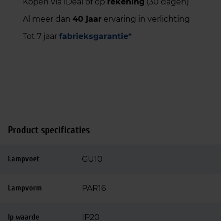
Kopen via iDeal of op
rekening
(30 dagen)
Al meer dan
40 jaar
ervaring in verlichting
Tot 7 jaar
fabrieksgarantie*
Product specificaties
Lampvoet
GU10
Lampvorm
PAR16
Ip waarde
IP20