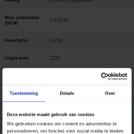
Voeding
Driver inbegrepen
Kleur consistentie
3 SDCM
(SDCM)
Powerfactor
>0.95
Lengte (mm)
1220
Breedte (mm)
85
Toestemming
Details
Over
Hoogte (mm)
80
Kleur
Wit
Deze website maakt gebruik van cookies
We gebruiken cookies om content en advertenties te
Montage
Opbouw
personaliseren, om functies voor social media te bieden