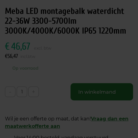
Meba LED montagebalk waterdicht
22-36W 3300-5700lm
3000K/4000K/6000K IP65 1220mm
€
46,67
excl. btw
€
56,47
incl.btw
Op voorraad
-
+
In winkelmand
Wil je een offerte op maat, dat kan!
Vraag dan een
maatwerkofferte aan
Voor 14:00 besteld, vandaag verstuurd