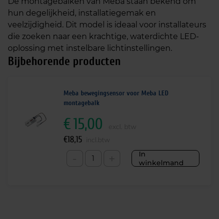
De montagebalken van Meba staan bekend om
hun degelijkheid, installatiegemak en
veelzijdigheid. Dit model is ideaal voor installateurs
die zoeken naar een krachtige, waterdichte LED-
oplossing met instelbare lichtinstellingen.
Bijbehorende producten
Meba bewegingsensor voor Meba LED
montagebalk
€
15,00
excl. btw
€
18,15
incl.btw
In
-
+
winkelmand