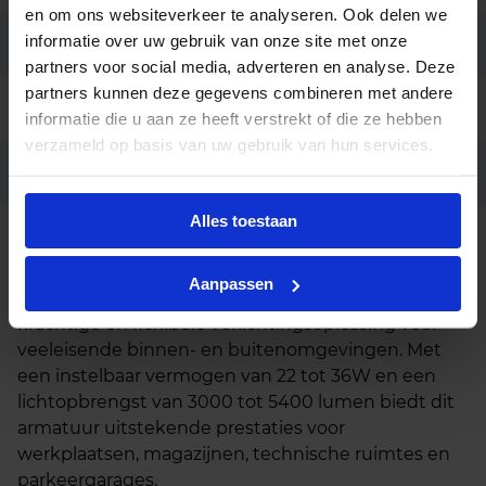
en om ons websiteverkeer te analyseren. Ook delen we
informatie over uw gebruik van onze site met onze
Aansluiting
Insteekconnector 4-polig
partners voor social media, adverteren en analyse. Deze
partners kunnen deze gegevens combineren met andere
Garantie
7 jaar
informatie die u aan ze heeft verstrekt of die ze hebben
verzameld op basis van uw gebruik van hun services.
Code
LU060618
Alles toestaan
Beschrijving
Aanpassen
De Meba LED montagebalk waterdicht is een
krachtige en flexibele verlichtingsoplossing voor
veeleisende binnen- en buitenomgevingen. Met
een instelbaar vermogen van 22 tot 36W en een
lichtopbrengst van 3000 tot 5400 lumen biedt dit
armatuur uitstekende prestaties voor
werkplaatsen, magazijnen, technische ruimtes en
parkeergarages.