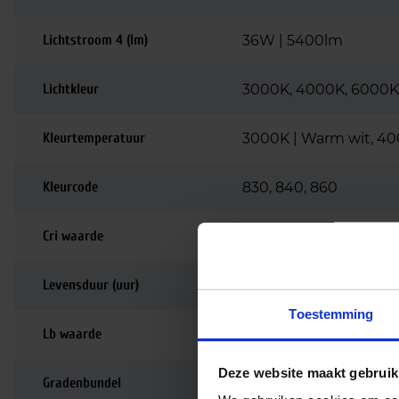
Lichtstroom 4 (lm)
36W | 5400lm
Lichtkleur
3000K, 4000K, 6000K
Kleurtemperatuur
3000K | Warm wit, 400
Kleurcode
830, 840, 860
Cri waarde
80-89 | Goede kleurw
Levensduur (uur)
50.000
Toestemming
Lb waarde
L90
Deze website maakt gebruik
Gradenbundel
115 graden