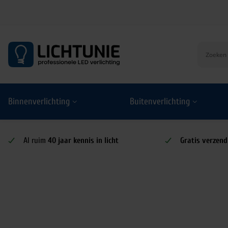
S
k
i
p
t
o
Binnenverlichting
Buitenverlichting
c
o
n
t
Al ruim
40 jaar kennis in licht
Gratis verzend
e
n
t