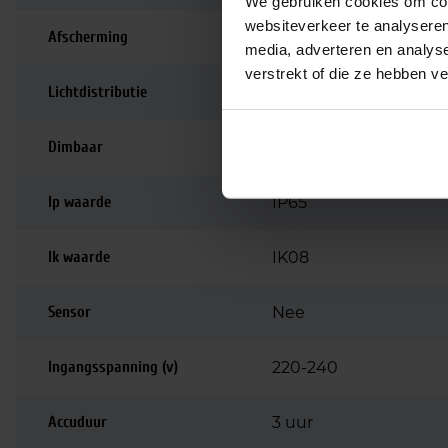
We gebruiken cookies om cont
websiteverkeer te analyseren
Afscherming
Opaal / mat
media, adverteren en analys
verstrekt of die ze hebben v
Lichtdistributie
Symmetrisch
Dimbaar
Niet dimbaar
Ip waarde
IP65
Ik waarde
IK08
Sensor
Nee
Ingangsspanning (v)
220-240
Accuduur
3 uur