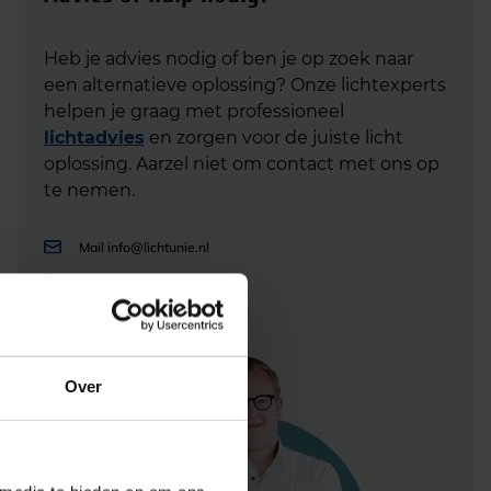
Heb je advies nodig of ben je op zoek naar
een alternatieve oplossing? Onze lichtexperts
helpen je graag met professioneel
lichtadvies
en zorgen voor de juiste licht
oplossing. Aarzel niet om contact met ons op
te nemen.
Mail
info@lichtunie.nl
Bel
+31(0)348 209 000
App
0348 – 20 90 00
Over