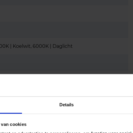
0K | Koelwit, 6000K | Daglicht
eergave
Details
 van cookies