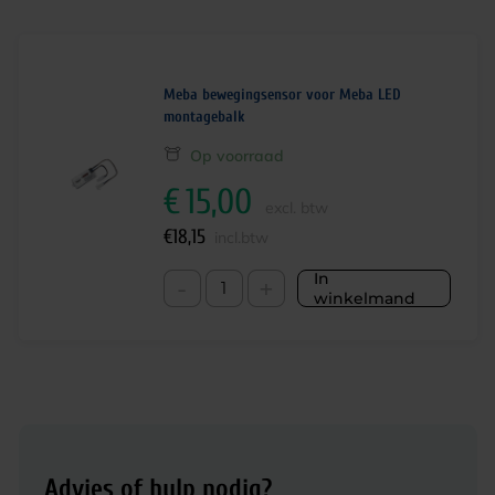
Meba bewegingsensor voor Meba LED
montagebalk
Op voorraad
€
15,00
excl. btw
€
18,15
incl.btw
In
-
+
winkelmand
Advies of hulp nodig?