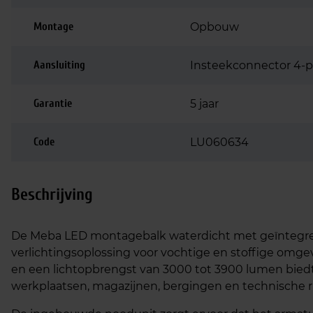
Montage
Opbouw
Aansluiting
Insteekconnector 4-p
Garantie
5 jaar
Code
LU060634
Beschrijving
De Meba LED montagebalk waterdicht met geïntegree
verlichtingsoplossing voor vochtige en stoffige omg
en een lichtopbrengst van 3000 tot 3900 lumen biedt 
werkplaatsen, magazijnen, bergingen en technische r