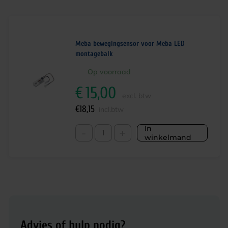
Meba bewegingsensor voor Meba LED
montagebalk
Op voorraad
€
15,00
excl. btw
€
18,15
incl.btw
In
-
+
winkelmand
Advies of hulp nodig?