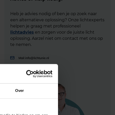
Heb je advies nodig of ben je op zoek naar
een alternatieve oplossing? Onze lichtexperts
helpen je graag met professioneel
lichtadvies
en zorgen voor de juiste licht
oplossing. Aarzel niet om contact met ons op
te nemen.
Mail
info@lichtunie.nl
Bel
+31(0)348 209 000
App
0348 – 20 90 00
Over