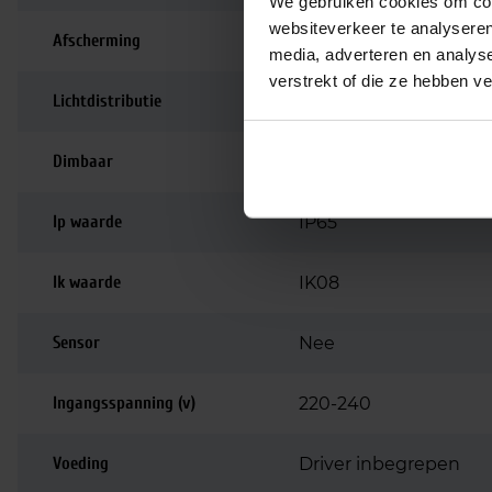
We gebruiken cookies om cont
websiteverkeer te analyseren
Afscherming
Opaal / mat
media, adverteren en analys
verstrekt of die ze hebben v
Lichtdistributie
Symmetrisch
Dimbaar
Niet dimbaar
Ip waarde
IP65
Ik waarde
IK08
Sensor
Nee
Ingangsspanning (v)
220-240
Voeding
Driver inbegrepen