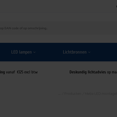
LED lampen
Lichtbronnen
ing
vanaf €125 excl btw
Deskundig lichtadvies
op ma
/
Producten
/
Meba LED montageb