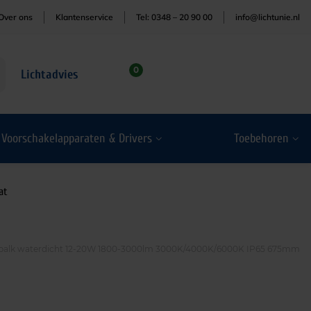
Over ons
Klantenservice
Tel: 0348 – 20 90 00
info@lichtunie.nl
0
Lichtadvies
Voorschakelapparaten & Drivers
Toebehoren
at
alk waterdicht 12-20W 1800-3000lm 3000K/4000K/6000K IP65 675mm