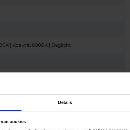
0K | Koelwit, 6000K | Daglicht
eergave
Details
 van cookies