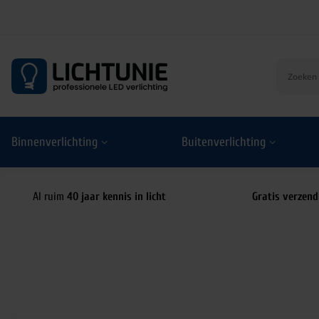
S
k
i
p
t
o
Binnenverlichting
Buitenverlichting
c
o
n
t
Al ruim
40 jaar kennis in licht
Gratis verzend
e
n
t