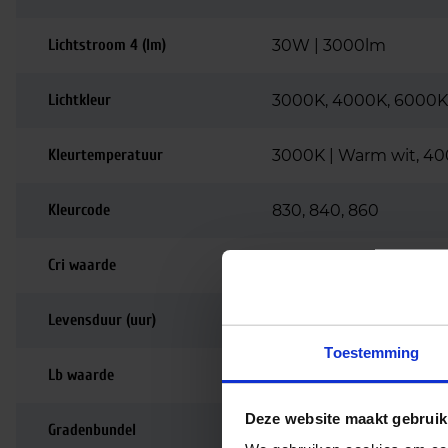
Lichtstroom 4 (lm)
30W | 3000lm
Lichtkleur
3000K, 4000K, 6000K
Kleurtemperatuur
3000K | Warm wit, 400
Kleurcode
830, 840, 860
Cri waarde
80-89 | Goede kleurw
Levensduur (uur)
50.000
Toestemming
Lb waarde
L90
Deze website maakt gebruik
Gradenbundel
115 graden