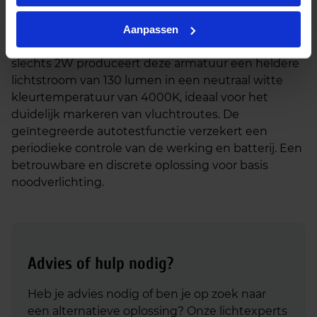
functionele opbouw noodverlichtingsarmatuur
met een afmeting van 110x110mm in een witte
Aanpassen
afwerking. Met een laag energieverbruik van
slechts 2W produceert deze armatuur een heldere
lichtstroom van 130 lumen in een neutraal witte
kleurtemperatuur van 4000K, ideaal voor het
duidelijk markeren van vluchtroutes. De
geïntegreerde autotestfunctie verzekert een
periodieke controle van de werking en batterij. Een
betrouwbare en discrete oplossing voor basis
noodverlichting.
Advies of hulp nodig?
Heb je advies nodig of ben je op zoek naar
een alternatieve oplossing? Onze lichtexperts