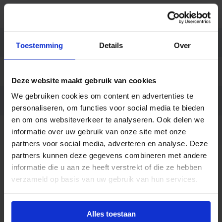
Kleur
Wit
Montage
Opbouw
Toestemming
Details
Over
Merk
Macbright
Deze website maakt gebruik van cookies
We gebruiken cookies om content en advertenties te
Garantie
8 jaar
personaliseren, om functies voor social media te bieden
en om ons websiteverkeer te analyseren. Ook delen we
Code
LU083385
informatie over uw gebruik van onze site met onze
partners voor social media, adverteren en analyse. Deze
partners kunnen deze gegevens combineren met andere
Beschrijving
informatie die u aan ze heeft verstrekt of die ze hebben
verzameld op basis van uw gebruik van hun services.
Mars LED nood opbouw 2W 130lm 4000K 110×110
wit – autotest
Alles toestaan
De Mars LED noodarmatuur is een compacte en