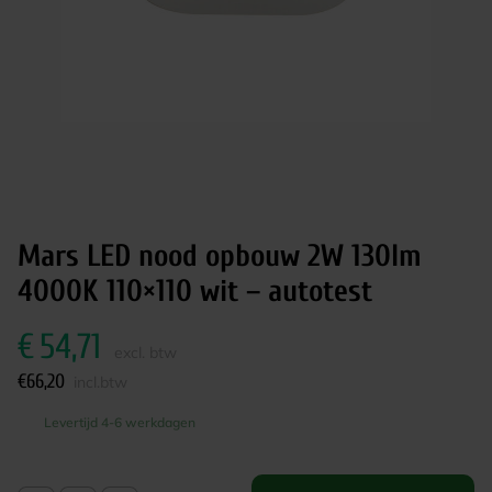
Mars LED nood opbouw 2W 130lm
4000K 110×110 wit – autotest
€
54,71
excl. btw
€
66,20
incl.btw
Levertijd 4-6 werkdagen