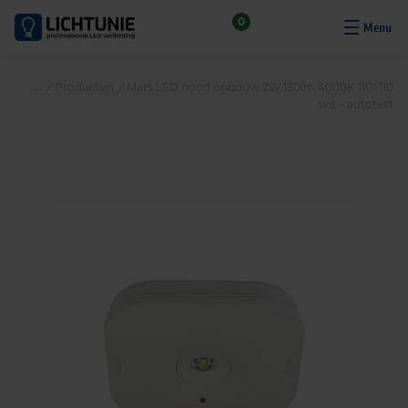
S
0
k
i
p
/
Producten
/
Mars LED nood opbouw 2W 130lm 4000K 110×110
t
wit – autotest
o
c
o
n
t
e
n
t