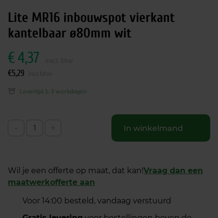
Lite MR16 inbouwspot vierkant
kantelbaar ø80mm wit
€
4,37
excl. btw
€
5,29
incl.btw
Levertijd 1-3 werkdagen
-
+
In winkelmand
Wil je een offerte op maat, dat kan!
Vraag dan een
maatwerkofferte aan
Voor 14:00 besteld, vandaag verstuurd
Gratis levering
voor bestellingen boven de