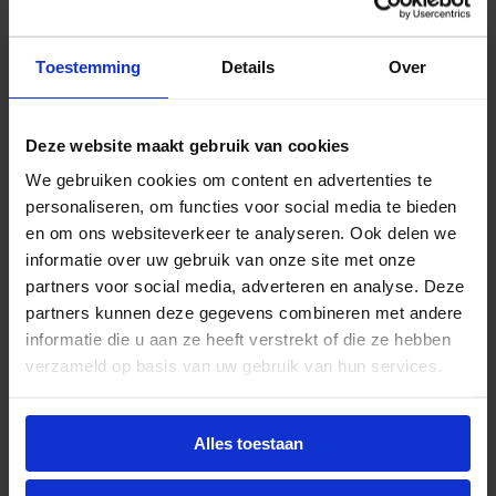
€
0,63
incl.btw
In
-
+
Toestemming
Details
Over
winkelmand
Deze website maakt gebruik van cookies
We gebruiken cookies om content en advertenties te
Philips CorePro LED spot 3W 827 GU10 36D |
personaliseren, om functies voor social media te bieden
dimbaar – vervangt 35W
en om ons websiteverkeer te analyseren. Ook delen we
informatie over uw gebruik van onze site met onze
€
1,80
excl. btw
partners voor social media, adverteren en analyse. Deze
€
2,18
incl.btw
partners kunnen deze gegevens combineren met andere
In
informatie die u aan ze heeft verstrekt of die ze hebben
-
+
winkelmand
verzameld op basis van uw gebruik van hun services.
Alles toestaan
Philips CorePro LED spot 5W 827 GU10 36D |