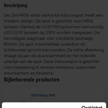
Beschrijving
De Lite MR16 witte vierkante inbouwspot heeft een
modern design. De spot is geschikt voor MR16
lampen. Dankzij de GU10 fitting kunnen eenvoudig
LED GU10 lampen op 230V worden toegepast. De
benodigde zaagmaat voor installatie bedraagt
80mm. De spot is kantelbaar, waardoor de
lichtbundel gericht kan worden. De witte afwerking
draagt bij aan de duurzaamheid en het stijlvolle
uiterlijk van de spot. Deze inbouwspot is geschikt
voor toepassing in diverse interieurs, waaronder
woonkamers en keukens.
Bijbehorende producten
GU10 fitting 230V
€
0,52
excl. btw