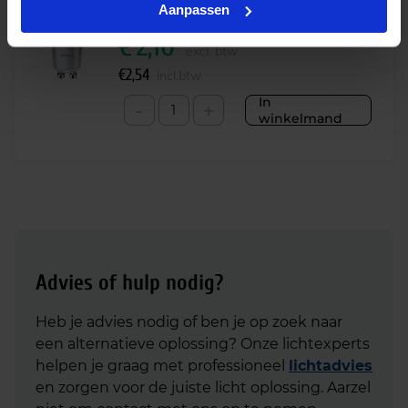
dimbaar – vervangt 50W
Aanpassen
€
2,10
excl. btw
€
2,54
incl.btw
In
-
+
winkelmand
Advies of hulp nodig?
Heb je advies nodig of ben je op zoek naar
een alternatieve oplossing? Onze lichtexperts
helpen je graag met professioneel
lichtadvies
en zorgen voor de juiste licht oplossing. Aarzel