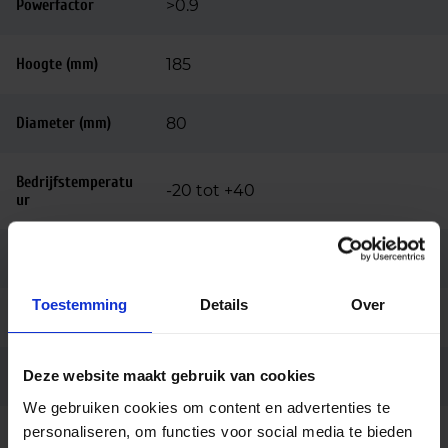
Powerfactor
>0.9
Hoogte (mm)
185
Diameter (mm)
80
Bedrijfstemperatu
-20 tot +40
ur
Behuizing
Kunststof
Toestemming
Details
Over
Kleur
Wit
Deze website maakt gebruik van cookies
Montage
3-fase rail
We gebruiken cookies om content en advertenties te
personaliseren, om functies voor social media te bieden
Aansluiting
3-fase railadapter