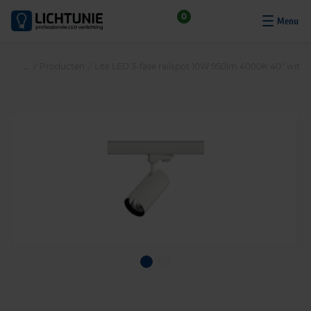
S
0
k
i
p
/
Producten
/
Lite LED 3-fase railspot 10W 950lm 4000K 40° wit
t
o
c
o
n
t
e
n
t