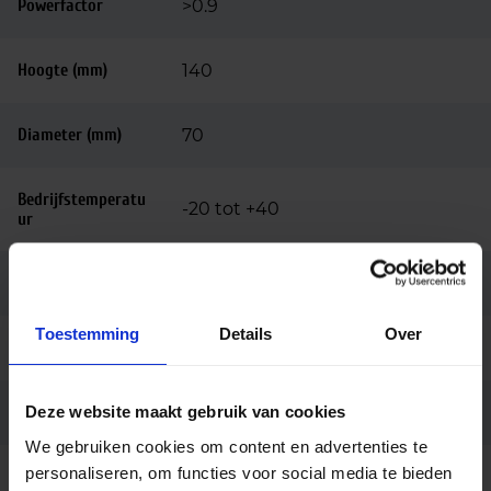
Powerfactor
>0.9
Hoogte (mm)
140
Diameter (mm)
70
Bedrijfstemperatu
-20 tot +40
ur
Behuizing
Kunststof
Toestemming
Details
Over
Kleur
Wit
Deze website maakt gebruik van cookies
Montage
3-fase rail
We gebruiken cookies om content en advertenties te
personaliseren, om functies voor social media te bieden
Aansluiting
3-fase railadapter