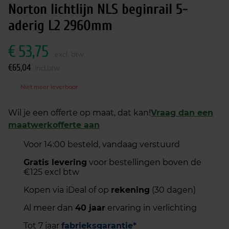
Norton lichtlijn NLS beginrail 5-
aderig L2 2960mm
€
53,75
excl. btw
€
65,04
incl.btw
Niet meer leverbaar
Wil je een offerte op maat, dat kan!
Vraag dan een
maatwerkofferte aan
Voor 14:00 besteld, vandaag verstuurd
Gratis levering
voor bestellingen boven de
€125 excl btw
Kopen via iDeal of op
rekening
(30 dagen)
Al meer dan
40 jaar
ervaring in verlichting
Tot 7 jaar
fabrieksgarantie*