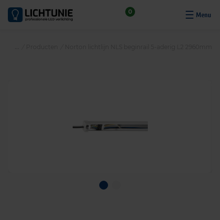
S
0
k
i
p
/
Producten
/
Norton lichtlijn NLS beginrail 5-aderig L2 2960mm
t
o
c
o
n
t
e
n
t