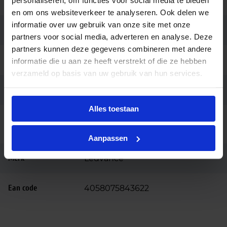
personaliseren, om functies voor social media te bieden
(SDCM)
en om ons websiteverkeer te analyseren. Ook delen we
informatie over uw gebruik van onze site met onze
Powerfactor
>0.9
partners voor social media, adverteren en analyse. Deze
partners kunnen deze gegevens combineren met andere
Breedte (mm)
46
informatie die u aan ze heeft verstrekt of die ze hebben
verzameld op basis van uw gebruik van hun services.
Hoogte (mm)
225
Alles toestaan
Bedrijfstemperatu
-20 tot +50
ur
Aanpassen
Merk
Ledvance
Ean code
4058075843622