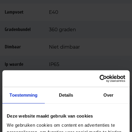
Lampvoet
E40
Gradenbundel
360 graden
Dimbaar
Niet dimbaar
Ip waarde
IP65
Ingangsspanning
220-240
(v)
Toestemming
Details
Over
Conventioneel (EM),
Voorschakelappar
aat
Netspanning (AC mains)
Deze website maakt gebruik van cookies
We gebruiken cookies om content en advertenties te
Kleur consistentie
<6 SDCM