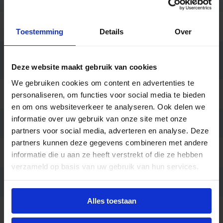
Hoogte (mm)
68
Toestemming
Details
Over
Bedrijfstemperatu
-25 tot +40
ur
Deze website maakt gebruik van cookies
We gebruiken cookies om content en advertenties te
Behuizing
Polycarbonaat
personaliseren, om functies voor social media te bieden
en om ons websiteverkeer te analyseren. Ook delen we
informatie over uw gebruik van onze site met onze
Kleur
Grijs
partners voor social media, adverteren en analyse. Deze
partners kunnen deze gegevens combineren met andere
Montage
Opbouw
informatie die u aan ze heeft verstrekt of die ze hebben
verzameld op basis van uw gebruik van hun services.
Aansluiting
Insteekconnector 3-polig
Alles toestaan
Merk
Ledvance