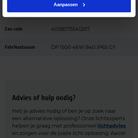
Aanpassen
Garantie
5 jaar
Ean code
4058075541207
Fabrikantnaam
DP 1500 46W 840 IP65 GY
Advies of hulp nodig?
Heb je advies nodig of ben je op zoek naar
een alternatieve oplossing? Onze lichtexperts
helpen je graag met professioneel
lichtadvies
en zorgen voor de juiste licht oplossing. Aarzel