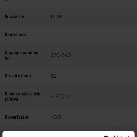
Ik waarde
IK08
Kantelbaar
–
Ingangsspanning
220-240
(v)
Breedte (mm)
82
Kleur consistentie
4 SDCM
(SDCM)
Powerfactor
>0.9
Lengte (mm)
1500