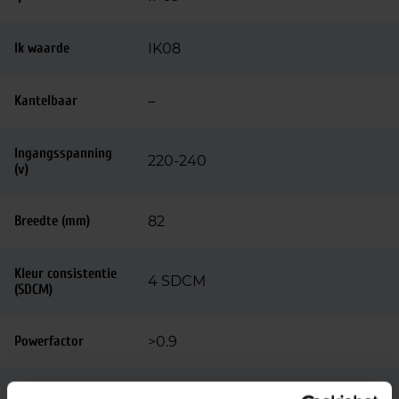
Ik waarde
IK08
Kantelbaar
–
Ingangsspanning
220-240
(v)
Breedte (mm)
82
Kleur consistentie
4 SDCM
(SDCM)
Powerfactor
>0.9
Lengte (mm)
1200