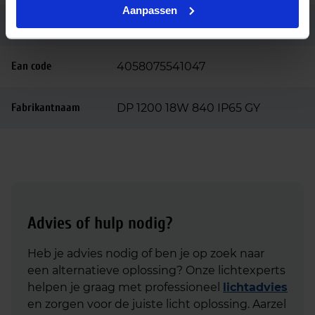
Aanpassen
Garantie
5 jaar
Ean code
4058075541047
Fabrikantnaam
DP 1200 18W 840 IP65 GY
Advies of hulp nodig?
Heb je advies nodig of ben je op zoek naar
een alternatieve oplossing? Onze lichtexperts
helpen je graag met professioneel
lichtadvies
en zorgen voor de juiste licht oplossing. Aarzel