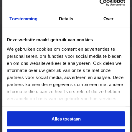
Hoogte (mm)
68
Toestemming
Details
Over
Bedrijfstemperatu
-25 tot +40
ur
Deze website maakt gebruik van cookies
We gebruiken cookies om content en advertenties te
Behuizing
Polycarbonaat
personaliseren, om functies voor social media te bieden
en om ons websiteverkeer te analyseren. Ook delen we
informatie over uw gebruik van onze site met onze
Kleur
Grijs
partners voor social media, adverteren en analyse. Deze
partners kunnen deze gegevens combineren met andere
Montage
Opbouw
informatie die u aan ze heeft verstrekt of die ze hebben
verzameld op basis van uw gebruik van hun services.
Aansluiting
Insteekconnector 3-polig
Alles toestaan
Merk
Ledvance