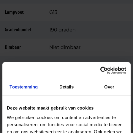
Lampvoet
G13
Gradenbundel
190 graden
Dimbaar
Niet dimbaar
Ingangsspanning
220-240
(v)
Toestemming
Details
Over
Voorschakelappar
Conventioneel (EM)
aat
Deze website maakt gebruik van cookies
Inclusief led
Ja
starter
We gebruiken cookies om content en advertenties te
personaliseren, om functies voor social media te bieden
en om ons websiteverkeer te analyseren. Ook delen we
Lengte tl buis (cm)
150cm