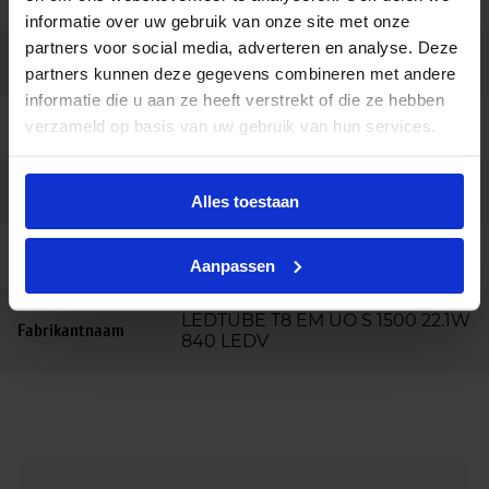
informatie over uw gebruik van onze site met onze
partners voor social media, adverteren en analyse. Deze
Lengte (mm)
1500
partners kunnen deze gegevens combineren met andere
informatie die u aan ze heeft verstrekt of die ze hebben
verzameld op basis van uw gebruik van hun services.
Diameter (mm)
26
Merk
Ledvance
Alles toestaan
Ean code
4099854037238
Aanpassen
LEDTUBE T8 EM UO S 1500 22.1W
Fabrikantnaam
840 LEDV