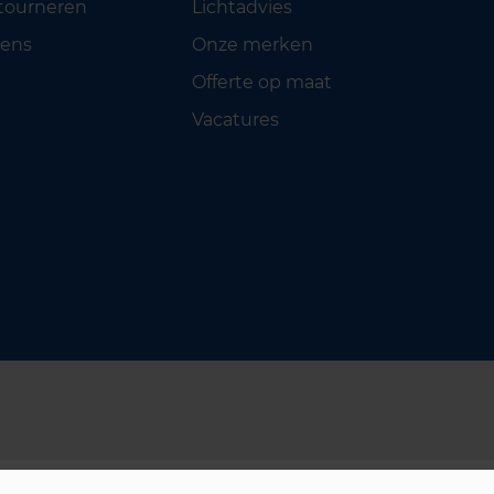
etourneren
Lichtadvies
ens
Onze merken
Offerte op maat
Vacatures