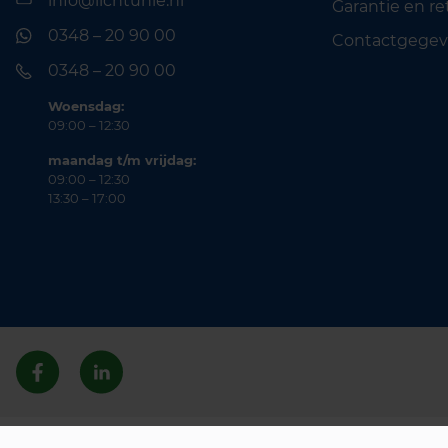
info@lichtunie.nl
Garantie en r
0348 – 20 90 00
Contactgegev
0348 – 20 90 00
Woensdag:
09:00 – 12:30
maandag t/m vrijdag:
09:00 – 12:30
13:30 – 17:00
© 2026 Lichtunie