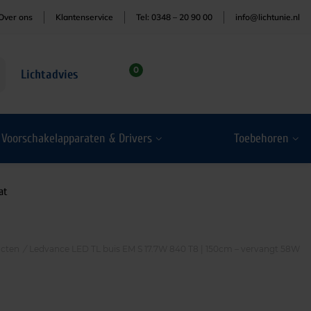
Over ons
Klantenservice
Tel: 0348 – 20 90 00
info@lichtunie.nl
0
Lichtadvies
Voorschakelapparaten & Drivers
Toebehoren
at
cten
/
Ledvance LED TL buis EM S 17.7W 840 T8 | 150cm – vervangt 58W