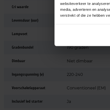
websiteverkeer te analyseren
Cri waarde
80-89 | Goede kleurw
media, adverteren en analys
verstrekt of die ze hebben v
Levensduur (uur)
75.000
Lampvoet
G13
Gradenbundel
190 graden
Dimbaar
Niet dimbaar
Ingangsspanning (v)
220-240
Voorschakelapparaat
Conventioneel (EM)
Inclusief led starter
Ja