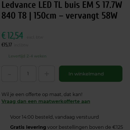
Ledvance LED TL buis EM S 17.7W
840 T8 | 150cm – vervangt 58W
€
12,54
excl. btw
€
15,17
incl.btw
Levertijd 2-4 weken
-
+
In winkelmand
Wil je een offerte op maat, dat kan!
Vraag dan een maatwerkofferte aan
Voor 14:00 besteld, vandaag verstuurd
Gratis levering
voor bestellingen boven de €125