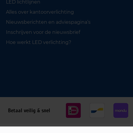
LED lichtlijnen
Alles over kantoorverlichting
Nieuwsberichten en adviespagina’s
Inschrijven voor de nieuwsbrief
Hoe werkt LED verlichting?
Betaal veilig & snel
Privacy policy
Cookiebeleid
Algemene voorwaarden