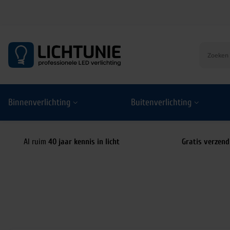
S
k
i
p
t
o
Binnenverlichting
Buitenverlichting
c
o
n
t
Al ruim
40 jaar kennis in licht
Gratis verzend
e
n
t