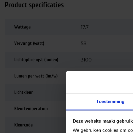
Product specificaties
Wattage
17.7
Vervangt (watt)
58
Lichtopbrengst (lumen)
3100
Lumen per watt (lm/w)
175
Lichtkleur
4000K
Toestemming
Kleurtemperatuur
4000K | Koelwit
Deze website maakt gebruik
Kleurcode
840
We gebruiken cookies om cont