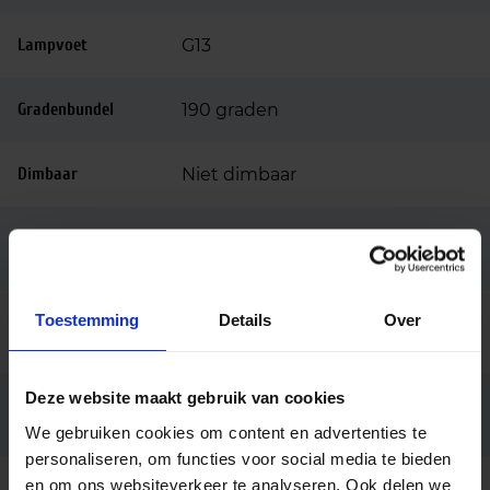
Lampvoet
G13
Gradenbundel
190 graden
Dimbaar
Niet dimbaar
Ingangsspanning
220-240
(v)
Toestemming
Details
Over
Voorschakelappar
Conventioneel (EM)
aat
Deze website maakt gebruik van cookies
Inclusief led
Ja
starter
We gebruiken cookies om content en advertenties te
personaliseren, om functies voor social media te bieden
en om ons websiteverkeer te analyseren. Ook delen we
Lengte tl buis (cm)
120cm