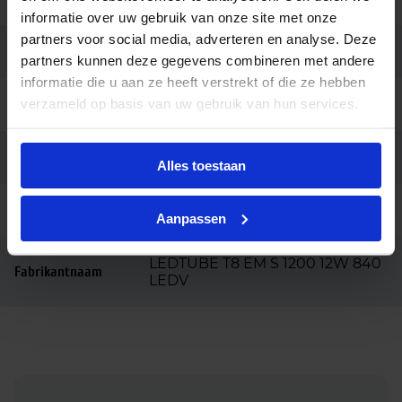
informatie over uw gebruik van onze site met onze
partners voor social media, adverteren en analyse. Deze
Lengte (mm)
1200
partners kunnen deze gegevens combineren met andere
informatie die u aan ze heeft verstrekt of die ze hebben
verzameld op basis van uw gebruik van hun services.
Diameter (mm)
26
Merk
Ledvance
Alles toestaan
Ean code
4099854037597
Aanpassen
LEDTUBE T8 EM S 1200 12W 840
Fabrikantnaam
LEDV