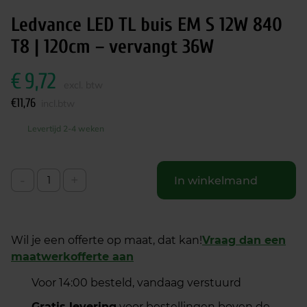
Ledvance LED TL buis EM S 12W 840
T8 | 120cm – vervangt 36W
€
9,72
excl. btw
€
11,76
incl.btw
Levertijd 2-4 weken
-
+
In winkelmand
Wil je een offerte op maat, dat kan!
Vraag dan een
maatwerkofferte aan
Voor 14:00 besteld, vandaag verstuurd
Gratis levering
voor bestellingen boven de