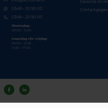
info@lichtunie.nl
Garantie en r
0348 – 20 90 00
Contactgegev
0348 – 20 90 00
Woensdag:
09:00 – 12:30
maandag t/m vrijdag:
09:00 – 12:30
13:30 – 17:00
© 2026 Lichtunie