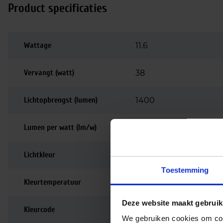
Product specificaties
Wattage
11.6
Vervangt (watt)
38
Lichtopbrengst (lumen)
1400
Lumen per watt (lm/w)
120
Lichtkleur
6500K
Toestemming
Kleurtemperatuur
6500K | Daglicht
Deze website maakt gebruik
Kleurcode
865
We gebruiken cookies om cont