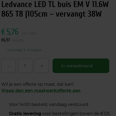
Ledvance LED TL buis EM V 11.6W
865 T8 |105cm – vervangt 38W
€
5,76
excl. btw
€
6,97
incl.btw
Levertijd 2-4 weken
-
+
In winkelmand
Wil je een offerte op maat, dat kan!
Vraag dan een maatwerkofferte aan
Voor 14:00 besteld, vandaag verstuurd
Gratis levering
voor bestellingen boven de €125