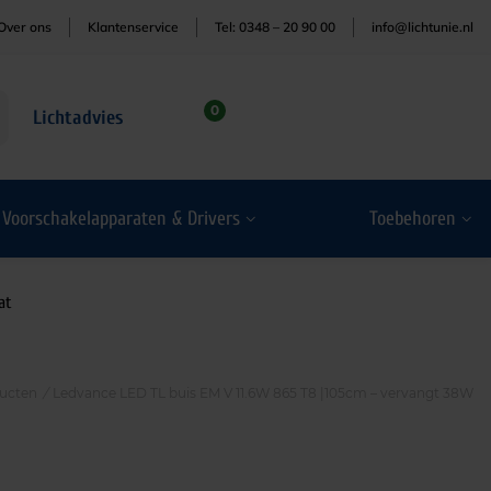
Over ons
Klantenservice
Tel: 0348 – 20 90 00
info@lichtunie.nl
0
Lichtadvies
Voorschakelapparaten & Drivers
Toebehoren
at
ucten
/
Ledvance LED TL buis EM V 11.6W 865 T8 |105cm – vervangt 38W