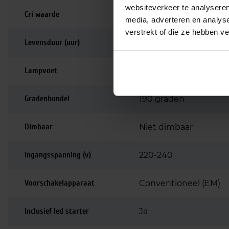
websiteverkeer te analyseren
Cri waarde
80-89 | Goede kleurw
media, adverteren en analys
verstrekt of die ze hebben v
Levensduur (uur)
30.000
Lampvoet
G13
Gradenbundel
190 graden
Dimbaar
Niet dimbaar
Ingangsspanning (v)
220-240
Voorschakelapparaat
Conventioneel (EM)
Inclusief led starter
Ja