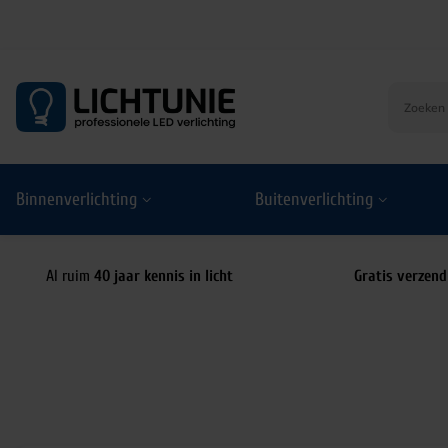
S
k
i
p
t
o
Binnenverlichting
Buitenverlichting
c
o
n
t
Al ruim
40 jaar kennis in licht
Gratis verzend
e
n
t