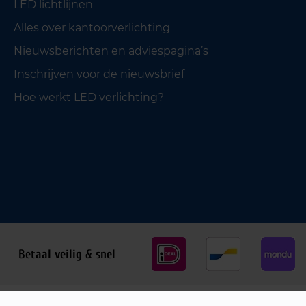
LED lichtlijnen
Alles over kantoorverlichting
Nieuwsberichten en adviespagina’s
Inschrijven voor de nieuwsbrief
Hoe werkt LED verlichting?
Betaal veilig & snel
Privacy policy
Cookiebeleid
Algemene voorwaarden