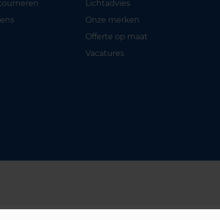
etourneren
Lichtadvies
ens
Onze merken
Offerte op maat
Vacatures