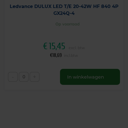
Ledvance DULUX LED T/E 20-42W HF 840 4P
GX24Q-4
Op voorraad
€
15,45
excl. btw
€
18,69
incl.btw
-
+
In winkelwagen