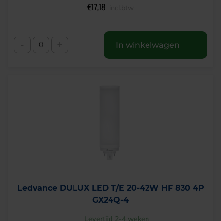
€
17,18
incl.btw
-
+
In winkelwagen
Ledvance DULUX LED T/E 20-42W HF 830 4P
GX24Q-4
Levertijd 2-4 weken