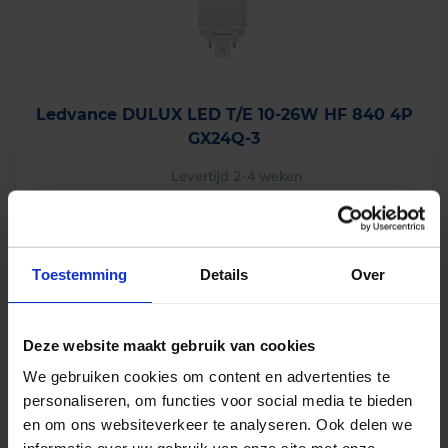
Ledvance DULUX LED T/E 10-26W HF 840 4P
GX24Q-3
Levertijd 2-4 weken
€
13,15
excl. btw
Toestemming
Details
Over
€
15,91
incl.btw
Deze website maakt gebruik van cookies
-
+
In winkelwagen
We gebruiken cookies om content en advertenties te
personaliseren, om functies voor social media te bieden
en om ons websiteverkeer te analyseren. Ook delen we