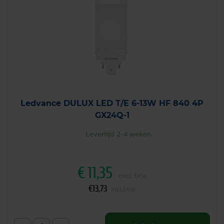
Ledvance DULUX LED T/E 6-13W HF 840 4P
GX24Q-1
Levertijd 2-4 weken
€
11,35
excl. btw
€
13,73
incl.btw