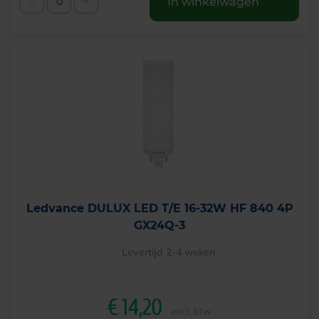
-
+
In winkelwagen
Ledvance DULUX LED T/E 16-32W HF 840 4P
GX24Q-3
Levertijd 2-4 weken
€
14,20
excl. btw