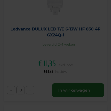
Ledvance DULUX LED T/E 6-13W HF 830 4P
GX24Q-1
Levertijd 2-4 weken
€
11,35
excl. btw
€
13,73
incl.btw
-
+
In winkelwagen