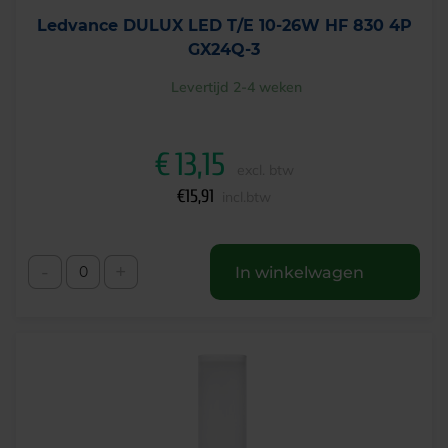
Ledvance DULUX LED T/E 10-26W HF 830 4P
GX24Q-3
Levertijd 2-4 weken
€
13,15
excl. btw
€
15,91
incl.btw
-
+
In winkelwagen