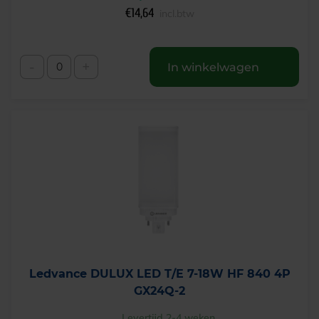
€
14,64
incl.btw
-
+
In winkelwagen
Ledvance DULUX LED T/E 7-18W HF 840 4P
GX24Q-2
Levertijd 2-4 weken