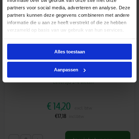
informatie over uw gebruik van onze site met onze
partners voor social media, adverteren en analyse. Deze
partners kunnen deze gegevens combineren met andere
informatie die u aan ze heeft verstrekt of die ze hebben
verzameld op basis van uw gebruik van hun services.
Alles toestaan
Ledvance DULUX LED T/E 16-32W HF 830 4P
Aanpassen
GX24Q-3
Levertijd 2-4 weken
€
14,20
excl. btw
€
17,18
incl.btw