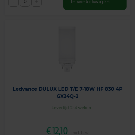
-
+
In winkelwagen
Ledvance DULUX LED T/E 7-18W HF 830 4P
GX24Q-2
Levertijd 2-4 weken
€
12,10
excl. btw