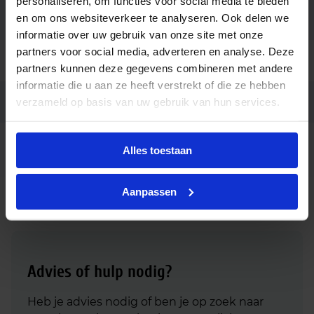
personaliseren, om functies voor social media te bieden
en om ons websiteverkeer te analyseren. Ook delen we
Merk
Ledvance
informatie over uw gebruik van onze site met onze
partners voor social media, adverteren en analyse. Deze
Garantie
3 jaar
partners kunnen deze gegevens combineren met andere
informatie die u aan ze heeft verstrekt of die ze hebben
Ean code
verzameld op basis van uw gebruik van hun services.
4058075822153
Ledvance DULUX LED L 18-36W
Fabrikantnaam
Alles toestaan
HF 840 4P 2G11
Aanpassen
Advies of hulp nodig?
Heb je advies nodig of ben je op zoek naar