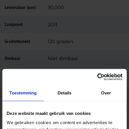
Levensduur (uur)
30.000
Lampvoet
2G11
Gradenbundel
120 graden
Dimbaar
Niet dimbaar
Ingangsspanning
220-240
(v)
Toestemming
Details
Over
Elektronisch (HF), Netspanning
Voorschakelappar
aat
(AC mains)
Deze website maakt gebruik van cookies
Lengte (mm)
417
We gebruiken cookies om content en advertenties te