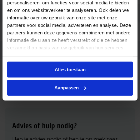
personaliseren, om functies voor social media te bieden
en om ons websiteverkeer te analyseren. Ook delen we
Merk
Ledvance
informatie over uw gebruik van onze site met onze
partners voor social media, adverteren en analyse. Deze
Garantie
3 jaar
partners kunnen deze gegevens combineren met andere
informatie die u aan ze heeft verstrekt of die ze hebben
verzameld op basis van uw gebruik van hun services.
Ean code
4058075821897
Ledvance DULUX LED D 9.5-26W
Alles toestaan
Fabrikantnaam
EM 830 2P G24D – Verticaal
Aanpassen
Advies of hulp nodig?
Heb je advies nodig of ben je op zoek naar