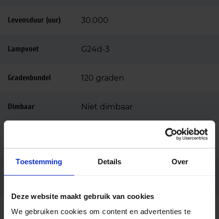
Levensduur (uur)
30.000
Lampvoet
G24d-3
Gradenbundel
120 graden
Dimbaar
Niet dimbaar
Ingangsspanning
220-240
(v)
Toestemming
Details
Over
Conventioneel (EM),
Voorschakelappar
aat
Netspanning (AC mains)
Deze website maakt gebruik van cookies
Lengte (mm)
125
We gebruiken cookies om content en advertenties te