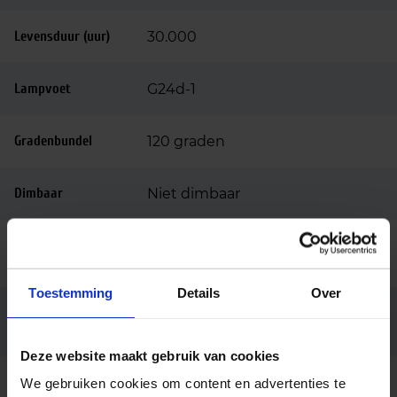
Levensduur (uur)
30.000
Lampvoet
G24d-1
Gradenbundel
120 graden
Dimbaar
Niet dimbaar
Ingangsspanning
220-240
(v)
Toestemming
Details
Over
Conventioneel (EM),
Voorschakelappar
aat
Netspanning (AC mains)
Deze website maakt gebruik van cookies
Lengte (mm)
110
We gebruiken cookies om content en advertenties te