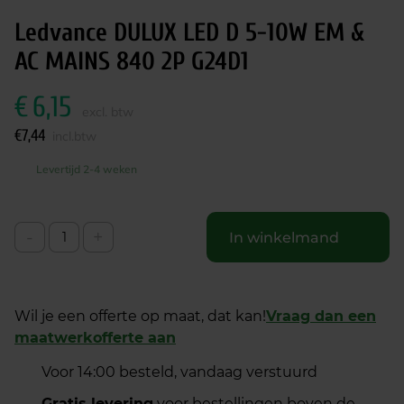
Ledvance DULUX LED D 5-10W EM &
AC MAINS 840 2P G24D1
€
6,15
excl. btw
€
7,44
incl.btw
Levertijd 2-4 weken
-
+
In winkelmand
Wil je een offerte op maat, dat kan!
Vraag dan een
maatwerkofferte aan
Voor 14:00 besteld, vandaag verstuurd
Gratis levering
voor bestellingen boven de