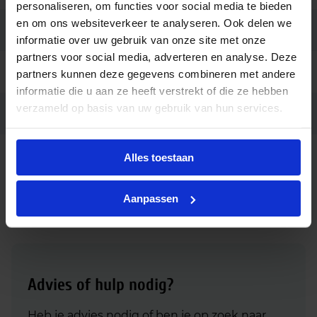
personaliseren, om functies voor social media te bieden
en om ons websiteverkeer te analyseren. Ook delen we
Merk
Ledvance
informatie over uw gebruik van onze site met onze
partners voor social media, adverteren en analyse. Deze
Garantie
3 jaar
partners kunnen deze gegevens combineren met andere
informatie die u aan ze heeft verstrekt of die ze hebben
verzameld op basis van uw gebruik van hun services.
Ean code
4058075823075
Ledvance DULUX LED D 5-10W
Alles toestaan
Fabrikantnaam
EM & AC MAINS 840 2P G24D1
Aanpassen
Advies of hulp nodig?
Heb je advies nodig of ben je op zoek naar