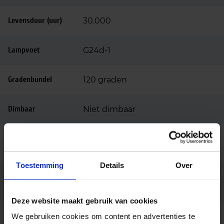
Levensduur (uur)
30.000
Lampvoet
G24d-1
Gradenbundel
120 graden
Dimbaar
Niet dimbaar
Ingangsspanning
220-240
(v)
Toestemming
Details
Over
Conventioneel (EM),
Voorschakelappar
aat
Netspanning (AC mains)
Deze website maakt gebruik van cookies
Lengte (mm)
110
We gebruiken cookies om content en advertenties te