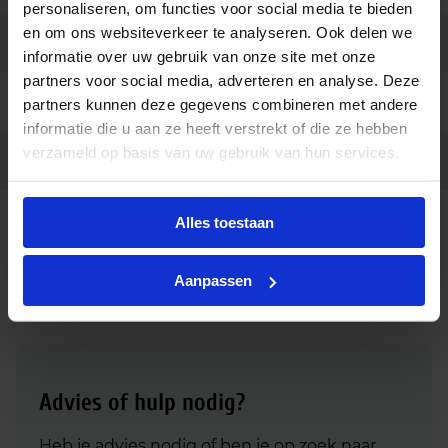
personaliseren, om functies voor social media te bieden
en om ons websiteverkeer te analyseren. Ook delen we
Merk
Ledvance
informatie over uw gebruik van onze site met onze
partners voor social media, adverteren en analyse. Deze
Garantie
3 jaar
partners kunnen deze gegevens combineren met andere
informatie die u aan ze heeft verstrekt of die ze hebben
verzameld op basis van uw gebruik van hun services.
Ean code
4058075823051
Ledvance DULUX LED D 5-10W
Alles toestaan
Fabrikantnaam
EM & AC MAINS 830 2P G24D1
Aanpassen
Advies of hulp nodig?
Heb je advies nodig of ben je op zoek naar