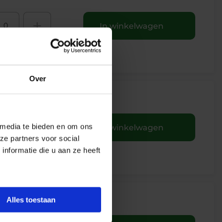
+
In winkelwagen
Over
+
 media te bieden en om ons
In winkelwagen
ze partners voor social
nformatie die u aan ze heeft
Alles toestaan