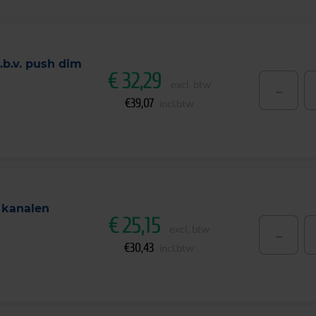
.b.v. push dim
€
32,29
-
excl. btw
€
39,07
incl.btw
 kanalen
€
25,15
-
excl. btw
€
30,43
incl.btw