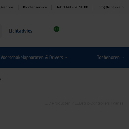
Over ons
Klantenservice
Tel: 0348 – 20 90 00
info@lichtunie.nl
0
Lichtadvies
Voorschakelapparaten & Drivers
Toebehoren
at
/
Producten
/
LEDstrip Controllers 1 Kanaal