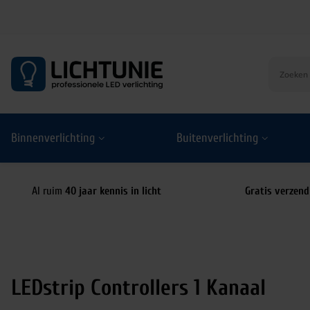
S
k
i
p
t
o
Binnenverlichting
Buitenverlichting
c
o
n
t
Al ruim
40 jaar kennis in licht
Gratis verzend
e
n
t
LEDstrip Controllers 1 Kanaal