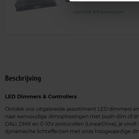
DMX
Levertijd 4-6 werkdagen
Beschrijving
LED Dimmers & Controllers
Ontdek ons uitgebreide assortiment LED dimmers en co
naar eenvoudige dimoplossingen met push-dim of draa
DALI, DMX en 0-10V protocollen (LinearDrive), je vindt
dynamische lichteffecten met onze hoogwaardige dim