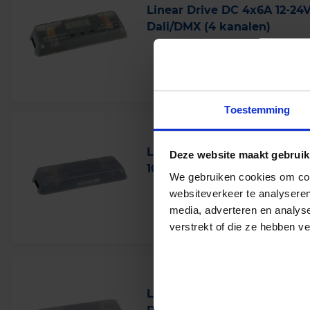
Linear Drive DC 4x6A 12-24
Dali/DMX (4 kanalen)
Levertijd 4-6 werkdagen
Toestemming
LinearDrive DC 1x8A 12-24Vd
Deze website maakt gebruik
10V
We gebruiken cookies om cont
websiteverkeer te analyseren
Levertijd 4-6 werkdagen
media, adverteren en analys
verstrekt of die ze hebben v
LinearDrive DC 1x8A 12-24V