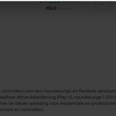
€
79,35
-
excl. btw
€
96,01
incl.btw
ntrollers voor een nauwkeurige en flexibele aansturing
dloze afstandsbediening (Play-V), nauwkeurige 1-10V di
 hier de ideale oplossing voor residentiële en profession
mers en controllers.