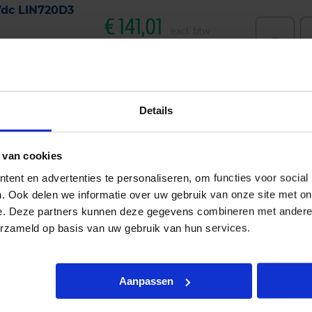
Vdc LIN720D3
€
141,01
-
excl. btw
€
170,62
incl.btw
Details
c LIN211D1 0-
 van cookies
€
72,21
-
excl. btw
ent en advertenties te personaliseren, om functies voor social
€
87,37
incl.btw
. Ook delen we informatie over uw gebruik van onze site met on
e. Deze partners kunnen deze gegevens combineren met andere i
erzameld op basis van uw gebruik van hun services.
Aanpassen
dc LIN212D1