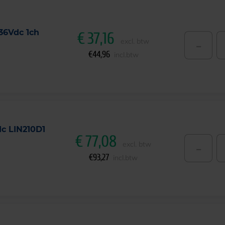
36Vdc 1ch
€
37,16
-
excl. btw
€
44,96
incl.btw
dc LIN210D1
€
77,08
-
excl. btw
€
93,27
incl.btw