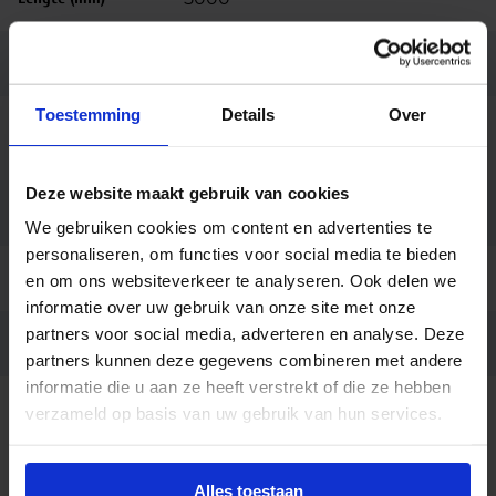
Breedte (mm)
10
Toestemming
Details
Over
Bedrijfstemperatu
-20 tot +40
ur
Deze website maakt gebruik van cookies
Montage
Opbouw
We gebruiken cookies om content en advertenties te
personaliseren, om functies voor social media te bieden
Garantie
3 jaar
en om ons websiteverkeer te analyseren. Ook delen we
informatie over uw gebruik van onze site met onze
partners voor social media, adverteren en analyse. Deze
Code
LU096878
partners kunnen deze gegevens combineren met andere
informatie die u aan ze heeft verstrekt of die ze hebben
verzameld op basis van uw gebruik van hun services.
Beschrijving
LEDstrip COB 70W 4000lm 14W/m RGB CRI90
Alles toestaan