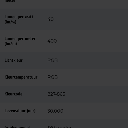
meter
Lumen per watt
40
(lm/w)
Lumen per meter
400
(lm/m)
Lichtkleur
RGB
Kleurtemperatuur
RGB
Kleurcode
827-865
Levensduur (uur)
30.000
Gradenbundel
180 graden