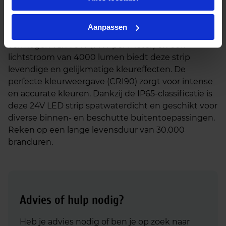
24V IP65 500cm
Creëer een kleurrijke en dynamische verlichting
Aanpassen
met deze 500cm RGB COB LED strip. Met een
vermogen van 70W (14W per meter) en een
lichtstroom van 4000 lumen biedt deze strip
levendige en gelijkmatige kleureffecten. De
perfecte kleurweergave (CRI90) zorgt voor intense
en accurate kleuren. Dankzij de IP65-classificatie is
deze 24V LED strip spatwaterdicht en geschikt voor
diverse binnen- en beschutte buitentoepassingen.
Reken op een lange levensduur van 30.000
branduren.
Advies of hulp nodig?
Heb je advies nodig of ben je op zoek naar