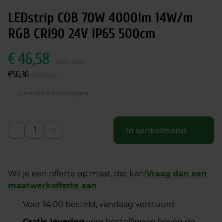
LEDstrip COB 70W 4000lm 14W/m
RGB CRI90 24V IP65 500cm
€
46,58
excl. btw
€
56,36
incl.btw
Levertijd 4-6 werkdagen
-
+
In winkelmand
Wil je een offerte op maat, dat kan!
Vraag dan een
maatwerkofferte aan
Voor 14:00 besteld, vandaag verstuurd
Gratis levering
voor bestellingen boven de