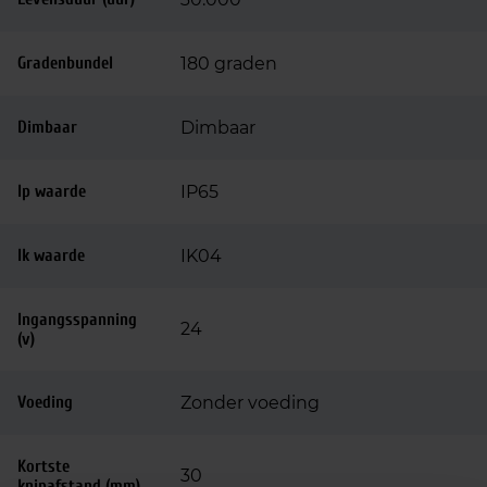
Gradenbundel
180 graden
Dimbaar
Dimbaar
Ip waarde
IP65
Ik waarde
IK04
Ingangsspanning
24
(v)
Voeding
Zonder voeding
Kortste
30
knipafstand (mm)