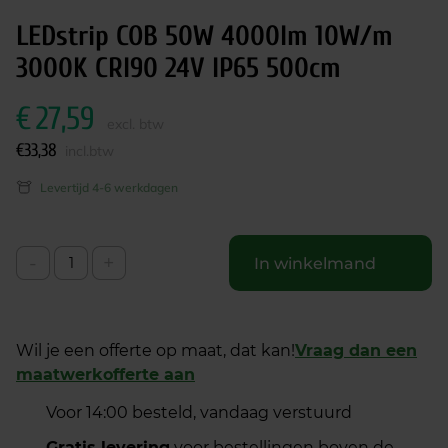
LEDstrip COB 50W 4000lm 10W/m
3000K CRI90 24V IP65 500cm
€
27,59
excl. btw
€
33,38
incl.btw
Levertijd 4-6 werkdagen
-
+
In winkelmand
Wil je een offerte op maat, dat kan!
Vraag dan een
maatwerkofferte aan
Voor 14:00 besteld, vandaag verstuurd
Gratis levering
voor bestellingen boven de