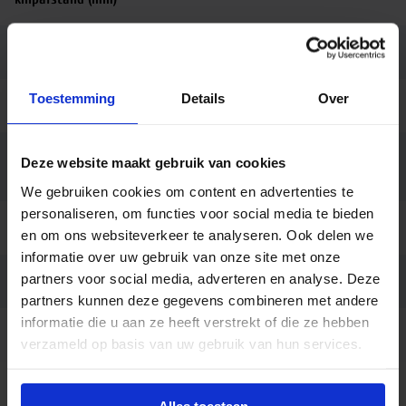
Lengte (mm)
5000
Toestemming
Details
Over
Breedte (mm)
8
Bedrijfstemperatu
Deze website maakt gebruik van cookies
-20 tot +40
ur
We gebruiken cookies om content en advertenties te
personaliseren, om functies voor social media te bieden
Montage
Opbouw
en om ons websiteverkeer te analyseren. Ook delen we
informatie over uw gebruik van onze site met onze
partners voor social media, adverteren en analyse. Deze
Garantie
3 jaar
partners kunnen deze gegevens combineren met andere
informatie die u aan ze heeft verstrekt of die ze hebben
Code
LU096874
verzameld op basis van uw gebruik van hun services.
Beschrijving