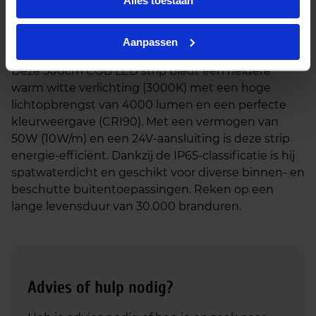
Alles toestaan
LEDstrip COB 50W 4000lm 10W/m 3000K CRI90
Aanpassen
24V IP65 500cm
Deze 500cm COB LED strip biedt een heldere
warm witte verlichting (3000K) met een hoge
lichtopbrengst van 4000 lumen en een perfecte
kleurweergave (CRI90). Met een vermogen van
50W (10W/m) en een 24V-aansluiting is deze strip
energie-efficiënt. Dankzij de IP65-classificatie is hij
spatwaterdicht en geschikt voor diverse binnen- en
beschutte buitentoepassingen. Reken op een
lange levensduur van 30.000 branduren.
Advies of hulp nodig?