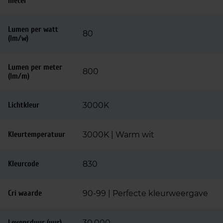
meter
Lumen per watt
80
(lm/w)
Lumen per meter
800
(lm/m)
Lichtkleur
3000K
Kleurtemperatuur
3000K | Warm wit
Kleurcode
830
Cri waarde
90-99 | Perfecte kleurweergave
Levensduur (uur)
30.000