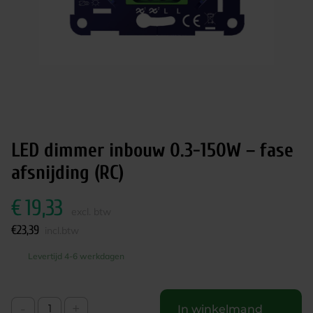
LED dimmer inbouw 0.3-150W – fase
afsnijding (RC)
€
19,33
excl. btw
€
23,39
incl.btw
Levertijd 4-6 werkdagen
-
+
In winkelmand