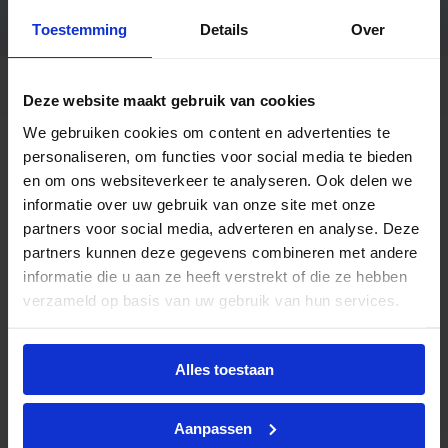
Garantie
2 jaar
Toestemming
Details
Over
Code
ECO-DIM.04
Deze website maakt gebruik van cookies
We gebruiken cookies om content en advertenties te
personaliseren, om functies voor social media te bieden
en om ons websiteverkeer te analyseren. Ook delen we
informatie over uw gebruik van onze site met onze
partners voor social media, adverteren en analyse. Deze
Advies of hulp nodig?
partners kunnen deze gegevens combineren met andere
informatie die u aan ze heeft verstrekt of die ze hebben
Heb je advies nodig of ben je op zoek naar
verzameld op basis van uw gebruik van hun services.
een alternatieve oplossing? Onze lichtexperts
helpen je graag met professioneel
lichtadvies
en zorgen voor de juiste licht oplossing. Aarzel
Alles toestaan
niet om contact met ons op te nemen.
Aanpassen
Mail
info@lichtunie.nl