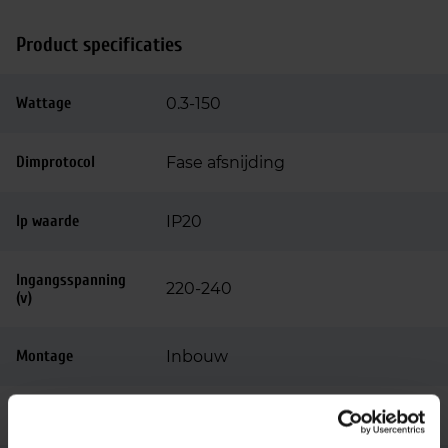
Product specificaties
Wattage
0.3-150
Dimprotocol
Fase afsnijding
Ip waarde
IP20
Ingangsspanning
220-240
(v)
Montage
Inbouw
Merk
EcoDim