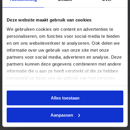
Lengte (mm)
35
Deze website maakt gebruik van cookies
Breedte (mm)
190
We gebruiken cookies om content en advertenties te
personaliseren, om functies voor social media te bieden
en om ons websiteverkeer te analyseren. Ook delen we
Hoogte (mm)
136
informatie over uw gebruik van onze site met onze
partners voor social media, adverteren en analyse. Deze
Bedrijfstemperatu
partners kunnen deze gegevens combineren met andere
-20 tot +45
ur
informatie die u aan ze heeft verstrekt of die ze hebben
verzameld op basis van uw gebruik van hun services.
Kleur
Zwart
Alles toestaan
Montage
Opbouw
Aanpassen
Garantie
3 jaar