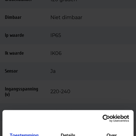
Dimbaar
Niet dimbaar
Ip waarde
IP65
Ik waarde
IK06
Sensor
Ja
Ingangsspanning
220-240
(v)
Voeding
Driver inbegrepen
Powerfactor
>0.90
Toestemming
Details
Over