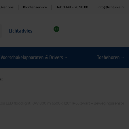
Over ons
Klantenservice
Tel: 0348 – 20 90 00
info@lichtunie.nl
0
Lichtadvies
Voorschakelapparaten & Drivers
Toebehoren
at
Kos LED floodlight 10W 800lm 6500K 120° IP65 zwart – Bewegingssensor