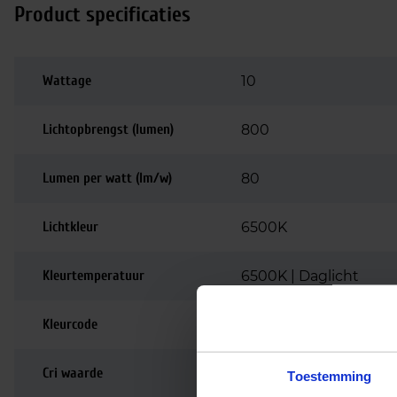
Product specificaties
Wattage
10
Lichtopbrengst (lumen)
800
Lumen per watt (lm/w)
80
Lichtkleur
6500K
Kleurtemperatuur
6500K | Daglicht
Kleurcode
865
Cri waarde
80-89 | Goede kleurw
Toestemming