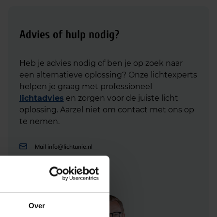
Advies of hulp nodig?
Heb je advies nodig of ben je op zoek naar
een alternatieve oplossing? Onze lichtexperts
helpen je graag met professioneel
lichtadvies
en zorgen voor de juiste licht
oplossing. Aarzel niet om contact met ons op
te nemen.
Mail
info@lichtunie.nl
Bel
+31(0)348 209 000
App
0348 – 20 90 00
Over