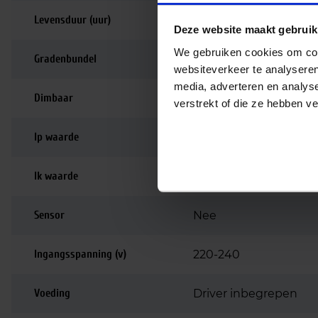
Levensduur (uur)
35.000
Deze website maakt gebruik
We gebruiken cookies om cont
Gradenbundel
120 graden
websiteverkeer te analyseren
media, adverteren en analys
Dimbaar
Niet dimbaar
verstrekt of die ze hebben v
Ip waarde
IP65
Ik waarde
IK06
Sensor
Nee
Ingangsspanning (v)
220-240
Voeding
Driver inbegrepen