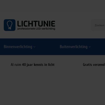
S
k
i
p
t
o
Binnenverlichting
Buitenverlichting
c
o
n
t
Al ruim
40 jaar kennis in licht
Gratis verzend
e
n
t