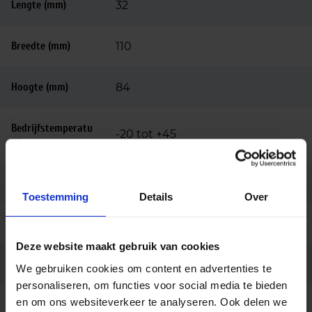
Lengte (mm)
32
Breedte (mm)
110
Hoogte (mm)
84
Bedrijfstemperatu
-20 tot +45
ur
Kleur
Zwart
Toestemming
Details
Over
Montage
Opbouw
Deze website maakt gebruik van cookies
Garantie
3 jaar
We gebruiken cookies om content en advertenties te
personaliseren, om functies voor social media te bieden
en om ons websiteverkeer te analyseren. Ook delen we
Code
LU11322