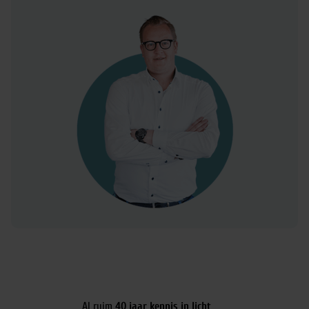
Al ruim
40 jaar kennis in licht