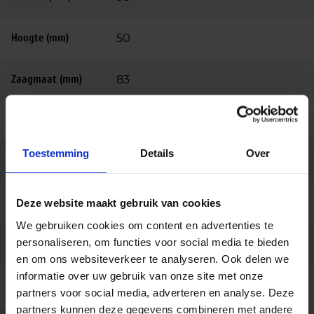
Hoogte (mm)
50
Zaagmaat (mm)
83
Behuizing
Aluminium
Toestemming
Details
Over
Kleur
Wit
Deze website maakt gebruik van cookies
Vorm
Vierkant
We gebruiken cookies om content en advertenties te
personaliseren, om functies voor social media te bieden
Montage
Inbouw
en om ons websiteverkeer te analyseren. Ook delen we
informatie over uw gebruik van onze site met onze
Aansluiting
Insteekconnector
partners voor social media, adverteren en analyse. Deze
partners kunnen deze gegevens combineren met andere