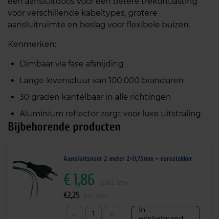
een aansluitdoos voor een betere trekontlasting
voor verschillende kabeltypes, grotere
aansluitruimte en beslag voor flexibele buizen.
Kenmerken:
Dimbaar via fase afsnijding
Lange levensduur van 100.000 branduren
30 graden kantelbaar in alle richtingen
Aluminium reflector zorgt voor luxe uitstraling
Bijbehorende producten
Aansluitsnoer 2 meter 2×0,75mm + eurostekker
€
1,86
excl. btw
€
2,25
incl.btw
In
-
+
winkelmand