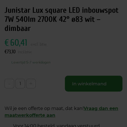
Junistar Lux square LED inbouwspot
7W 540lm 2700K 42° ø83 wit –
dimbaar
€
60,41
excl. btw
€
73,10
incl.btw
Levertijd 5-7 werkdagen
-
+
In winkelmand
Wil je een offerte op maat, dat kan!
Vraag dan een
maatwerkofferte aan
Voor 14:00 besteld, vandaag verstuurd