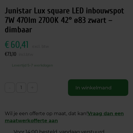
Junistar Lux square LED inbouwspot
7W 470lm 2700K 42° ø83 zwart –
dimbaar
€
60,41
excl. btw
€
73,10
incl.btw
Levertijd 5-7 werkdagen
-
+
In winkelmand
Wil je een offerte op maat, dat kan!
Vraag dan een
maatwerkofferte aan
Voor 14:00 besteld, vandaag verstuurd