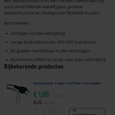
een aansluitdoos voor een betere trekontlasting
voor verschillende kabeltypes, grotere
aansluitruimte en beslag voor flexibele buizen.
Kenmerken:
Dimbaar via fase afsnijding
Lange levensduur van 100.000 branduren
30 graden kantelbaar in alle richtingen
Aluminium reflector zorgt voor luxe uitstraling
Bijbehorende producten
Aansluitsnoer 2 meter 2×0,75mm + eurostekker
€
1,86
excl. btw
€
2,25
incl.btw
In
-
+
winkelmand