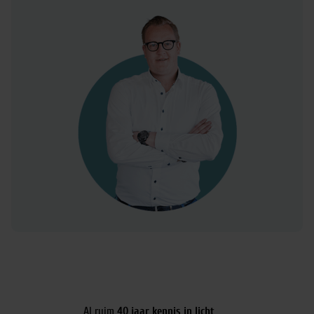
Al ruim
40 jaar kennis in licht