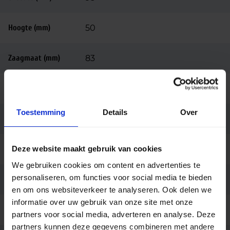
Hoogte (mm)
50
Zaagmaat (mm)
83
Behuizing
Aluminium
Toestemming
Details
Over
Kleur
Zwart
Deze website maakt gebruik van cookies
Vorm
Vierkant
We gebruiken cookies om content en advertenties te
personaliseren, om functies voor social media te bieden
Montage
Inbouw
en om ons websiteverkeer te analyseren. Ook delen we
informatie over uw gebruik van onze site met onze
Aansluiting
Insteekconnector
partners voor social media, adverteren en analyse. Deze
partners kunnen deze gegevens combineren met andere