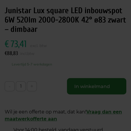
Junistar Lux square LED inbouwspot
6W 520lm 2000-2800K 42° ø83 zwart
– dimbaar
€
73,41
excl. btw
€
88,83
incl.btw
Levertijd 5-7 werkdagen
-
+
In winkelmand
Wil je een offerte op maat, dat kan!
Vraag dan een
maatwerkofferte aan
Voor 14:00 besteld, vandaag verstuurd