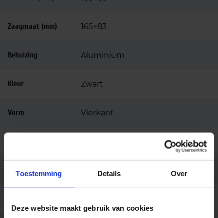
Zaagmaat (mm)
165×83
Behuizing
Aluminium
Kleur
Zwart
Vorm
Vierkant
Montage
Inbouw
Aansluiting
Insteekconnector
Toestemming
Details
Over
Merk
SG Lighting
Deze website maakt gebruik van cookies