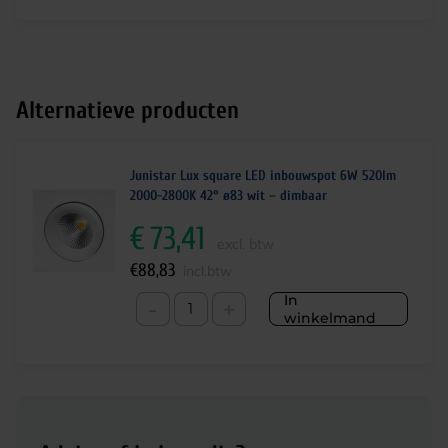
Alternatieve producten
Junistar Lux square LED inbouwspot 6W 520lm
2000-2800K 42° ø83 wit – dimbaar
€
73,41
excl. btw
€
88,83
incl.btw
In
-
+
winkelmand