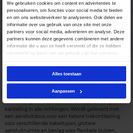
We gebruiken cookies om content en advertenties te
Garantie
5 jaar (5 jaar anti corrosie)
personaliseren, om functies voor social media te bieden
en om ons websiteverkeer te analyseren. Ook delen we
Code
LU042333
informatie over uw gebruik van onze site met onze
partners voor social media, adverteren en analyse. Deze
partners kunnen deze gegevens combineren met andere
Junistar Square Isos.zwart
Fabrikantnaam
informatie die u aan ze heeft verstrekt of die ze hebben
DTW2000-2800K Fase afsnijding
verzameld op basis van uw gebruik van hun services.
Beschrijving
Alles toestaan
De beste LED spot op de markt voor
binnenverlichting. Junistar Lux biedt een
Aanpassen
harmonieus en flikkervrij licht met een uitstekende
kleurweergave. Gepatenteerde traploze 30 graden-
kanteling in alle richtingen. Wordt geleverd met
een aansluitdoos voor een betere trekontlasting
voor verschillende kabeltypes, grotere
aansluitruimte en beslag voor flexibele buizen.