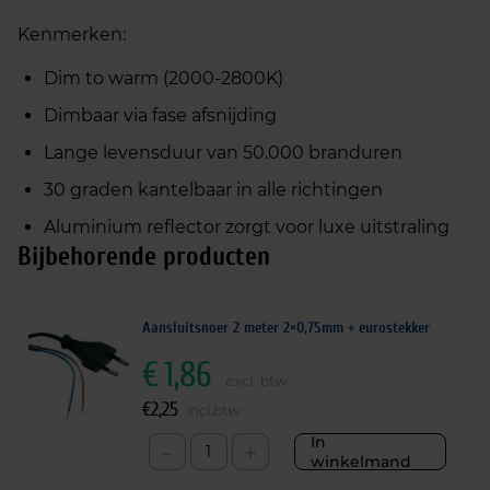
Kenmerken:
Dim to warm (2000-2800K)
Dimbaar via fase afsnijding
Lange levensduur van 50.000 branduren
30 graden kantelbaar in alle richtingen
Aluminium reflector zorgt voor luxe uitstraling
Bijbehorende producten
Aansluitsnoer 2 meter 2×0,75mm + eurostekker
€
1,86
excl. btw
€
2,25
incl.btw
In
-
+
winkelmand