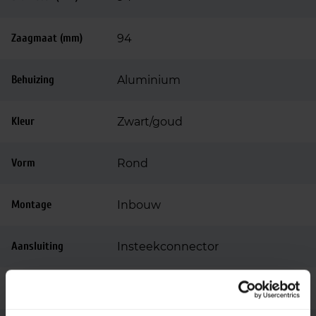
Zaagmaat (mm)
94
Behuizing
Aluminium
Kleur
Zwart/goud
Vorm
Rond
Montage
Inbouw
Aansluiting
Insteekconnector
Merk
SG Lighting