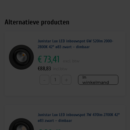
Alternatieve producten
Junistar Lux LED inbouwspot 6W 520lm 2000-
2800K 42° ø83 zwart – dimbaar
€
73,41
excl. btw
€
88,83
incl.btw
In
-
+
winkelmand
Junistar Lux LED inbouwspot 7W 470lm 2700K 42°
ø83 zwart – dimbaar