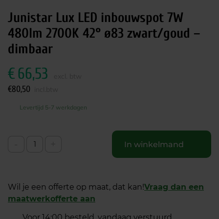
Junistar Lux LED inbouwspot 7W
480lm 2700K 42° ø83 zwart/goud –
dimbaar
€
66,53
excl. btw
€
80,50
incl.btw
Levertijd 5-7 werkdagen
-
+
In winkelmand
Wil je een offerte op maat, dat kan!
Vraag dan een
maatwerkofferte aan
Voor 14:00 besteld, vandaag verstuurd