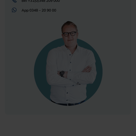
Bel
+31(0)348 209 000
App
0348 – 20 90 00