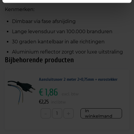
Kenmerken:
Dimbaar via fase afsnijding
Lange levensduur van 100.000 branduren
30 graden kantelbaar in alle richtingen
Aluminium reflector zorgt voor luxe uitstraling
Bijbehorende producten
Aansluitsnoer 2 meter 2×0,75mm + eurostekker
€
1,86
excl. btw
€
2,25
incl.btw
In
-
+
winkelmand