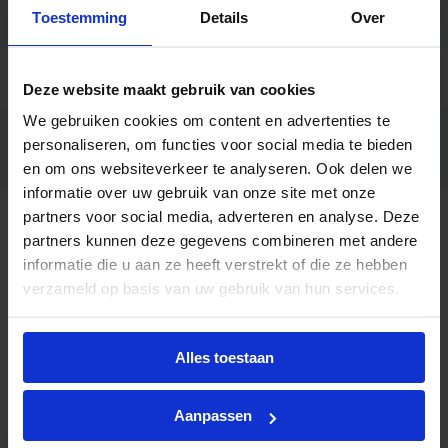
Toestemming
Details
Over
Garantie
5 jaar (5 jaar anti corrosie)
Code
LU038505
Deze website maakt gebruik van cookies
We gebruiken cookies om content en advertenties te
Junistar Lux zwart/goud LED
personaliseren, om functies voor social media te bieden
Fabrikantnaam
2700K Fase afsnijding
en om ons websiteverkeer te analyseren. Ook delen we
informatie over uw gebruik van onze site met onze
partners voor social media, adverteren en analyse. Deze
Beschrijving
partners kunnen deze gegevens combineren met andere
informatie die u aan ze heeft verstrekt of die ze hebben
De beste LED spot op de markt voor
verzameld op basis van uw gebruik van hun services.
binnenverlichting. Junistar Lux biedt een
harmonieus en flikkervrij licht met een uitstekende
kleurweergave. Gepatenteerde traploze 30 graden-
Alles toestaan
kanteling in alle richtingen. Wordt geleverd met
een aansluitdoos voor een betere trekontlasting
voor verschillende kabeltypes, grotere
Aanpassen
aansluitruimte en beslag voor flexibele buizen.