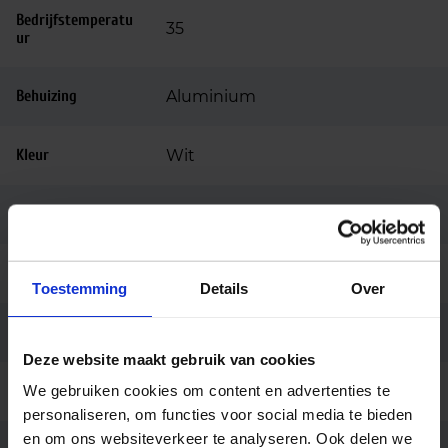
Bedrijfstemperatu
35
ur
Behuizing
Aluminium
Kleur
Wit
Montage
3-fase rail
Merk
Light4u
Toestemming
Details
Over
Garantie
5 jaar
Deze website maakt gebruik van cookies
We gebruiken cookies om content en advertenties te
Code
LU048437
personaliseren, om functies voor social media te bieden
en om ons websiteverkeer te analyseren. Ook delen we