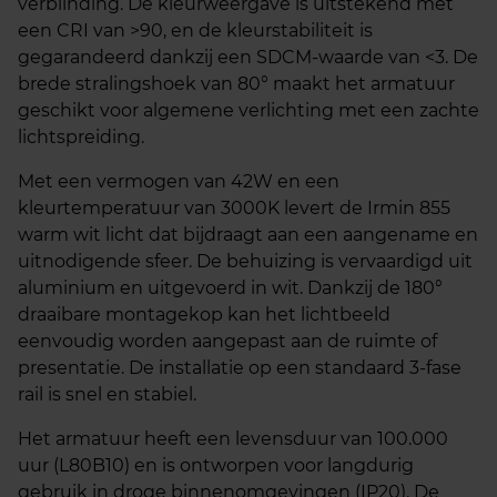
verblinding. De kleurweergave is uitstekend met
een CRI van >90, en de kleurstabiliteit is
gegarandeerd dankzij een SDCM-waarde van <3. De
brede stralingshoek van 80° maakt het armatuur
geschikt voor algemene verlichting met een zachte
lichtspreiding.
Met een vermogen van 42W en een
kleurtemperatuur van 3000K levert de Irmin 855
warm wit licht dat bijdraagt aan een aangename en
uitnodigende sfeer. De behuizing is vervaardigd uit
aluminium en uitgevoerd in wit. Dankzij de 180°
draaibare montagekop kan het lichtbeeld
eenvoudig worden aangepast aan de ruimte of
presentatie. De installatie op een standaard 3-fase
rail is snel en stabiel.
Het armatuur heeft een levensduur van 100.000
uur (L80B10) en is ontworpen voor langdurig
gebruik in droge binnenomgevingen (IP20). De