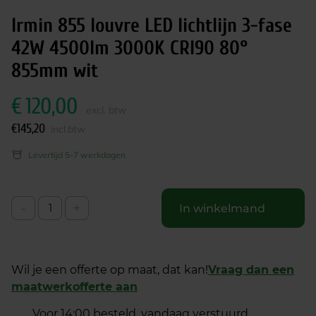
Irmin 855 louvre LED lichtlijn 3-fase
42W 4500lm 3000K CRI90 80°
855mm wit
€
120,00
excl. btw
€
145,20
incl.btw
Levertijd 5-7 werkdagen
-
+
In winkelmand
Wil je een offerte op maat, dat kan!
Vraag dan een
maatwerkofferte aan
Voor 14:00 besteld, vandaag verstuurd