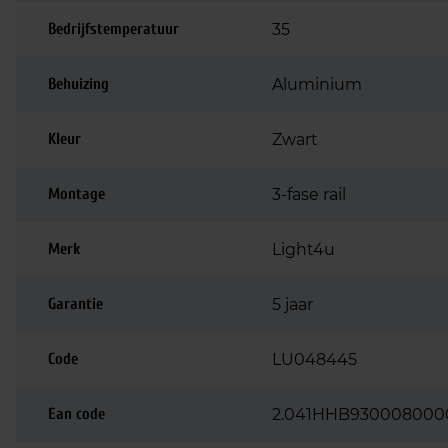
Bedrijfstemperatuur
35
Behuizing
Aluminium
Kleur
Zwart
Montage
3-fase rail
Merk
Light4u
Garantie
5 jaar
Code
LU048445
Ean code
2.041HHB930008000