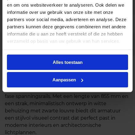
en om ons websiteverkeer te analyseren. Ook delen we
Garantie
5 jaar
informatie over uw gebruik van onze site met onze
partners voor social media, adverteren en analyse. Deze
Code
LU048452
partners kunnen deze gegevens combineren met andere
informatie die u aan ze heeft verstrekt of die ze hebben
verzameld op basis van uw gebruik van hun services.
Casambi dimbaar, Dali dimbaar,
Opties op
aanvraag
fase afsnijding dimbaar
Alles toestaan
Beschrijving
Aanpassen
De Irmin 855 Louvre LED lichtlijn is een
hoogwaardige lineaire verlichtingsoplossing voor 3-
fase spanningsrails. Met een lengte van 855 mm en
een strak, minimalistisch ontwerp in witte
behuizing met zwarte louvre biedt dit armatuur
een stijlvol visueel contrast dat perfect past in
moderne interieurs en architectonische
lichtplannen.