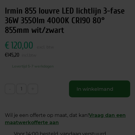
Irmin 855 louvre LED lichtlijn 3-fase
36W 3550lm 4000K CRI90 80°
855mm wit/zwart
€
120,00
excl. btw
€
145,20
incl.btw
Levertijd 5-7 werkdagen
-
+
In winkelmand
Wil je een offerte op maat, dat kan!
Vraag dan een
maatwerkofferte aan
Voor 14:00 besteld, vandaag verstuurd