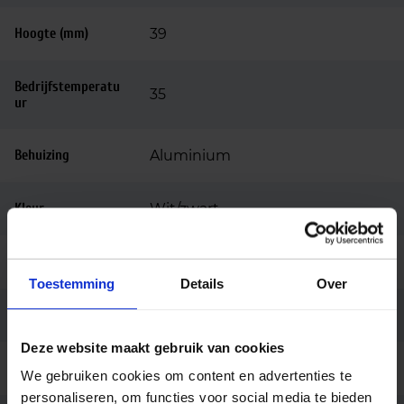
Hoogte (mm)
39
Bedrijfstemperatu
35
ur
Behuizing
Aluminium
Kleur
Wit/zwart
Montage
3-fase rail
Toestemming
Details
Over
Aansluiting
3-fase adapter
Deze website maakt gebruik van cookies
Merk
Light4u
We gebruiken cookies om content en advertenties te
personaliseren, om functies voor social media te bieden