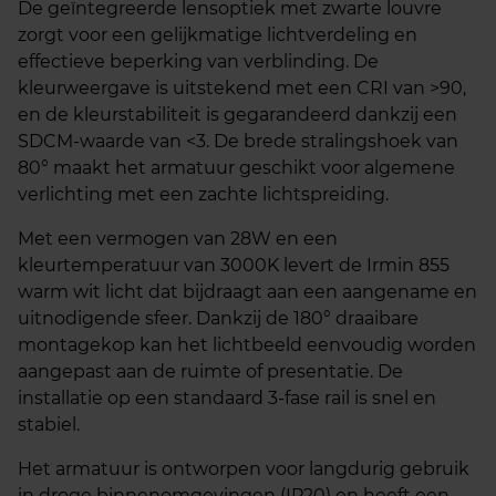
De geïntegreerde lensoptiek met zwarte louvre
zorgt voor een gelijkmatige lichtverdeling en
effectieve beperking van verblinding. De
kleurweergave is uitstekend met een CRI van >90,
en de kleurstabiliteit is gegarandeerd dankzij een
SDCM-waarde van <3. De brede stralingshoek van
80° maakt het armatuur geschikt voor algemene
verlichting met een zachte lichtspreiding.
Met een vermogen van 28W en een
kleurtemperatuur van 3000K levert de Irmin 855
warm wit licht dat bijdraagt aan een aangename en
uitnodigende sfeer. Dankzij de 180° draaibare
montagekop kan het lichtbeeld eenvoudig worden
aangepast aan de ruimte of presentatie. De
installatie op een standaard 3-fase rail is snel en
stabiel.
Het armatuur is ontworpen voor langdurig gebruik
in droge binnenomgevingen (IP20) en heeft een