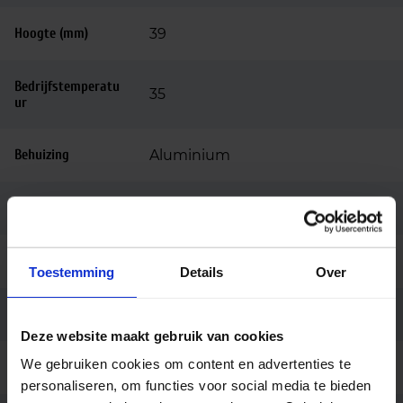
Hoogte (mm)
39
Bedrijfstemperatu
35
ur
Behuizing
Aluminium
Kleur
Wit/zwart
Montage
3-fase rail
Toestemming
Details
Over
Aansluiting
3-fase adapter
Deze website maakt gebruik van cookies
We gebruiken cookies om content en advertenties te
Merk
Light4u
personaliseren, om functies voor social media te bieden