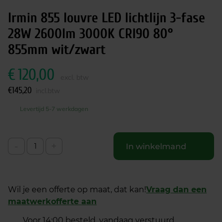
Irmin 855 louvre LED lichtlijn 3-fase
28W 2600lm 3000K CRI90 80°
855mm wit/zwart
€
120,00
excl. btw
€
145,20
incl.btw
Levertijd 5-7 werkdagen
-
+
In winkelmand
Wil je een offerte op maat, dat kan!
Vraag dan een
maatwerkofferte aan
Voor 14:00 besteld, vandaag verstuurd