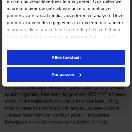
en om ons websiteverkeer te analyseren. Ook delen we
Garantie
5 jaar
informatie over uw gebruik van onze site met onze
partners voor social media, adverteren en analyse. Deze
partners kunnen deze gegevens combineren met andere
Code
LU048449
informatie die u aan ze heeft verstrekt of die ze hebben
verzameld op basis van uw gebruik van hun services.
Casambi dimbaar, Dali dimbaar,
Opties op
aanvraag
fase afsnijding dimbaar
Alles toestaan
Beschrijving
Aanpassen
De Irmin 855 Louvre LED lichtlijn is een compacte
en hoogwaardige verlichtingsoplossing voor 3-fase
spanningsrails. Met een lengte van 855 mm en een
strak, minimalistisch ontwerp in witte behuizing
met zwarte louvre biedt dit armatuur een subtiel
visueel contrast dat perfect past in moderne
interieurs en architectonische lichtplannen.